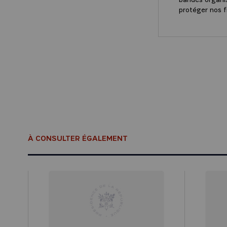
protéger nos f
Ensuite nous 
le plan social
défend et sur 
La France et l
parfois fait d
Lorsque nous 
souhaite que n
feuille de rou
Nous avons bes
À CONSULTER ÉGALEMENT
qui doit être a
aujourd'hui et 
Enfin, il y a p
le Danemark es
l’appellent, q
économique, sa
protections po
place donnée à