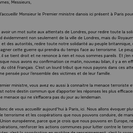
mes, Messieurs,
’accueillir Monsieur le Premier ministre danois ici présent à Paris po
 avoir un mot suite aux attentats de Londres, pour redire toute la soli
rd évidemment non seulement de la ville de Londres, mais du Royaum
t des autorités, redire toute notre solidarité au peuple britannique,
gner cette guerre qui prendra du temps face au terrorisme. Le peup
il se tient droit et ne renonce à rien et nous sommes pareils. Et j’en 
isque nous avons eu confirmation ce matin, nouveau bilan, il y a en eff
s du côté Français. C’est un lourd tribut que nous payons dans ces att
 une pensée pour l’ensemble des victimes et de leur famille.
emier ministre, vous avez eu aussi à connaitre la menace terroriste 
est notre destin commun que d’apporter les réponses les plus efficaces
te menace qui ne s’effacera pas du jour au lendemain.
onc de vous accueillir aujourd'hui à Paris, ici. Nous allons évoquer plu
e le terrorisme et les coopérations que nous pouvons conduire, de mani
l’Union européenne, parce que je crois que nous pouvons en Europe, r
pérations, renforcer les actions communes pour lutter contre le terror
ées, c’est la coopération en matière de renseignement, c’est la coop