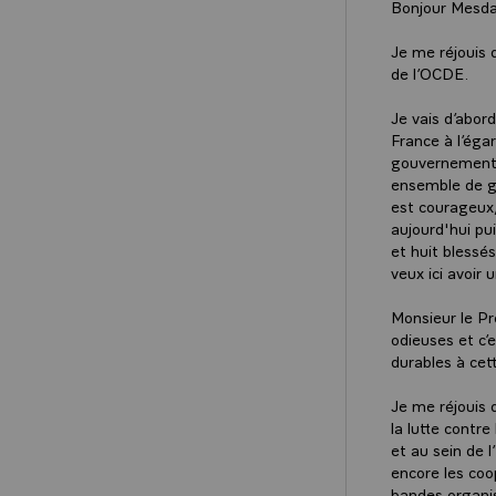
Bonjour Mesda
Je me réjouis d
de l’OCDE.
Je vais d’abord
France à l’éga
gouvernement e
ensemble de ga
est courageux, 
aujourd'hui pu
et huit blessé
veux ici avoir
Monsieur le Pr
odieuses et c’
durables à cet
Je me réjouis d
la lutte contr
et au sein de 
encore les coo
bandes organis