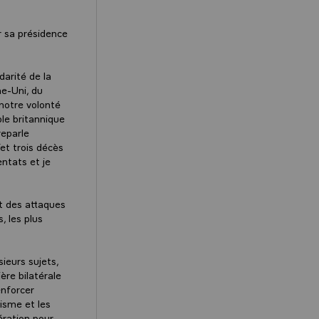
ur sa présidence
darité de la
e-Uni, du
 notre volonté
le britannique
reparle
et trois décès
entats et je
et des attaques
, les plus
sieurs sujets,
ère bilatérale
enforcer
isme et les
ération pour