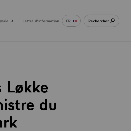
lysée
Lettre d'information
FR
Rechercher
s Løkke
stre du
ark