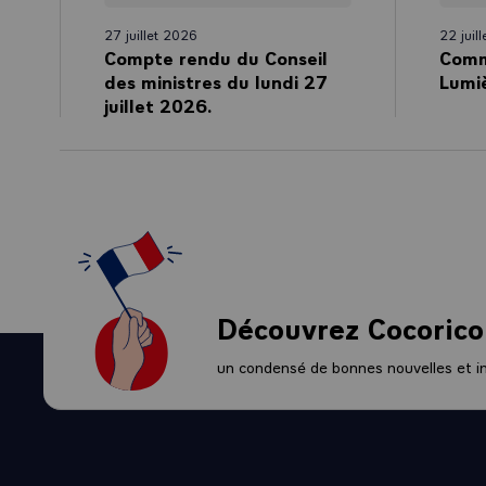
d’entre nous et
27 juillet 2026
22 juil
Vous avez plac
Compte rendu du Conseil
Comm
là une préoccup
des ministres du lundi 27
Lumi
lutte contre l
juillet 2026.
pays, c’est en 
Je vous remerc
Découvrez Cocorico
un condensé de bonnes nouvelles et ini