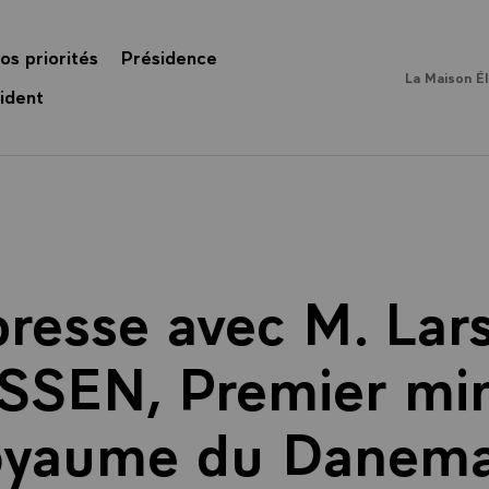
os priorités
Présidence
La Maison É
ident
presse avec M. Lar
SEN, Premier mini
yaume du Danem