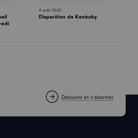
4 août 2026
ionne, je vois
eil
Disparition de Kavinsky.
gisse de la
redi
le dans nos
s travailler.
Découvrir et s'abonner