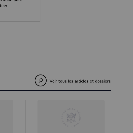
tion.
oncitoyens sur
ue la France
ke RASMUSSEN, Premier ministre du Royaume du Danema
e, nous avons
er ensemble.
rmé, je
s et sur la
D’une Europe
Voir tous les articles et dossiers
érenciée
 dois dire que
 certains
 monde
es vraies
n et une vraie
our nombre