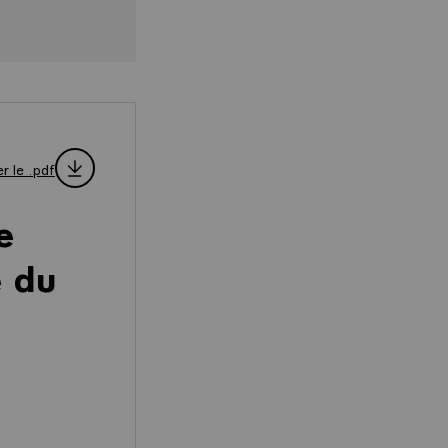
r le .pdf
e
 du