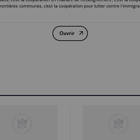
rontières communes, c’est la coopération pour lutter contre l’immigra
avons un agenda commun, celui d’une plus grande protection de nos c
, le plan commercial dans le cadre de nos valeurs et c’est cet agenda q
lequel nous allons nous entretenir.
Ouvrir
Point presse avec M. Lars Løk
e Danemark n’ont pas toujours les mêmes vues sur l’Union européenn
es choix différents, ce qui n’empêche pas une volonté forte de travaill
nous sommes vus en marge du sommet de l’OTAN, nous l’avons réaffi
ous puissions aujourd'hui avancer sur plusieurs de ces projets concret
te que l’Europe aura à suivre dans les prochaines années.
oin d’une Europe plus efficace, plus pragmatique, plus ambitieuse. 
ussi différenciée en fonction des choix de chacun, or elle est déjà diff
il faut à cet égard l’assumer.
lusieurs sujets bilatéraux qui seront évoqués dans notre entretien, et je
t à plusieurs égards un exemple, ce modèle de flexi-sécurité comme
ui montre combien on peut avoir des souplesses et de l’agilité dans le
ns que ce soit la brutalité de la loi du plus fort ou du marché, mais d
ur les individus, une vraie politique de formation de chacune et chacu
 chacun dans la société. C’est, je trouve, un modèle très inspirant p