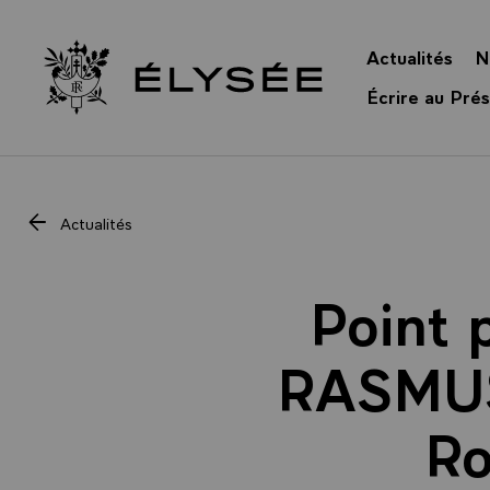
Panneau de gestion des cookies
Actualités
N
Retour à l’accueil Élysée
Écrire au Prés
Actualités
Point 
RASMUS
Ro