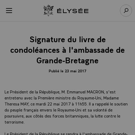
Panneau de gestion des cookies
menu
Retour à l’accueil Élysée
Rech
Signature du livre de
condoléances à l'ambassade de
Grande-Bretagne
Publié le 23 mai 2017
Le Président de la République, M. Emmanuel MACRON, s'est
entretenu avec la Première ministre du Royaume-Uni, Madame
Theresa MAY, ce mardi 22 mai 2017 à 11h55. Il a rappelé le soutien
du peuple français envers le Royaume-Uni et sa volonté de
poursuivre, aux côtés des forces britanniques, la lutte contre le
terrorisme.
Le Président de la République se rendra à l'ambassade de Grande-