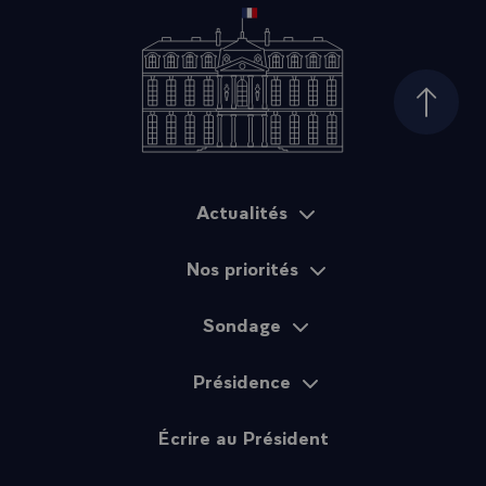
Haut d
Actualités
Plan du site
Nos priorités
Sondage
Présidence
Écrire au Président