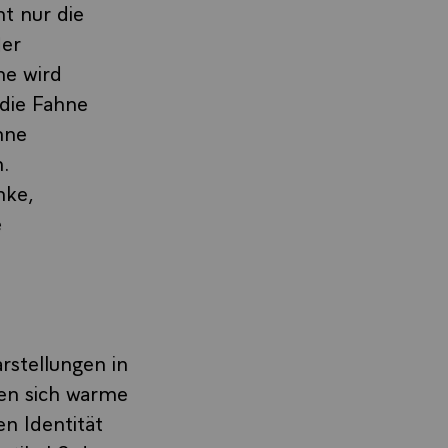
t nur die
der
ne wird
 die Fahne
hne
.
nke,
e
rstellungen in
nen sich warme
en Identität