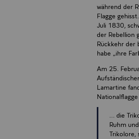
während der R
Flagge gehisst
Juli 1830, sch
der Rebellion 
Rückkehr der b
habe „ihre Fa
Am 25. Februar
Aufständischen
Lamartine fand
Nationalflagge
... die Tr
Ruhm und d
Trikolore,