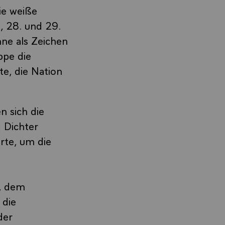
ie weiße
., 28. und 29.
hne als Zeichen
ppe die
e, die Nation
n sich die
d Dichter
rte, um die
n, dem
 die
der