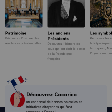
Patrimoine
Les anciens
Les symbo
Présidents
Découvrez l'histoire des
Retrouvez les 
résidences présidentielles.
la République f
Découvrez l'histoire de
le drapeau, Mar
ceux qui ont écrit le destin
l'hymne nationa
de la République
française
Découvrez Cocorico
un condensé de bonnes nouvelles et
initiatives citoyennes qui font
rayonner la France !