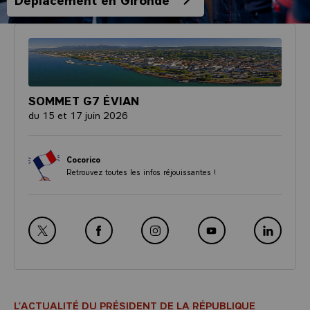
SOMMET G7 ÉVIAN
du 15 et 17 juin 2026
Cocorico
Retrouvez toutes les infos réjouissantes !
Nouvelle fenêtre : rejoignez-nous sur Twitter
Nouvelle fenêtre : rejoignez-nous sur Facebook
Nouvelle fenêtre : rejoignez-nous sur Inst
Nouvelle fenêtre : rejoigne
Nouvelle fe
L’ACTUALITÉ DU PRÉSIDENT DE LA RÉPUBLIQUE