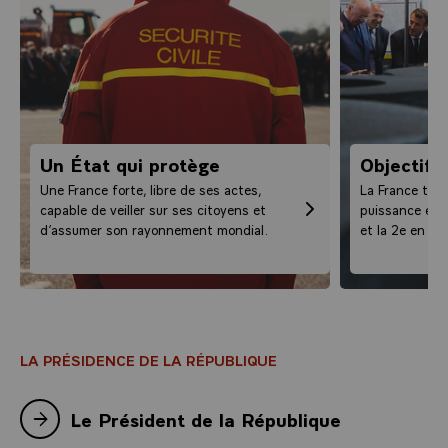
Un État qui protège
Objectif 
Une France forte, libre de ses actes,
La France tie
capable de veiller sur ses citoyens et
puissance éco
d’assumer son rayonnement mondial.
et la 2e en Eu
LA PRÉSIDENCE DE LA RÉPUBLIQUE
Le Président de la République