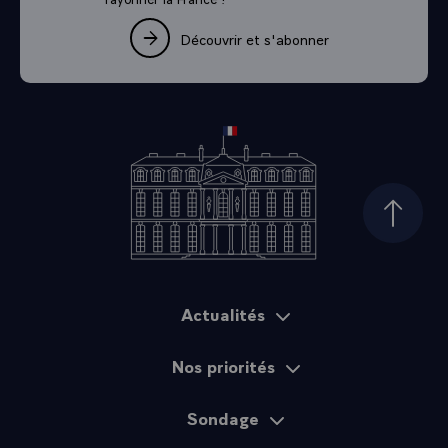
Découvrir et s'abonner
Haut d
Actualités
Plan du site
Nos priorités
Sondage