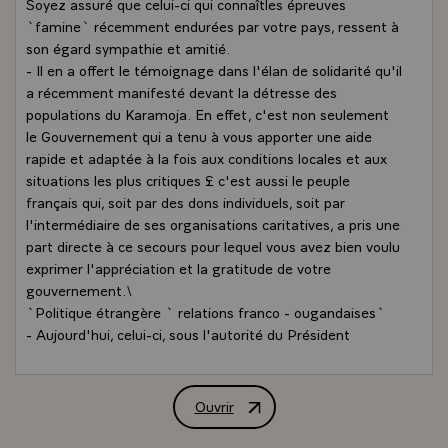
Soyez assuré que celui-ci qui connaîtles épreuves
`famine` récemment endurées par votre pays, ressent à
son égard sympathie et amitié.
- Il en a offert le témoignage dans l'élan de solidarité qu'il
a récemment manifesté devant la détresse des
populations du Karamoja. En effet, c'est non seulement
le Gouvernement qui a tenu à vous apporter une aide
rapide et adaptée à la fois aux conditions locales et aux
situations les plus critiques £ c'est aussi le peuple
français qui, soit par des dons individuels, soit par
l'intermédiaire de ses organisations caritatives, a pris une
part directe à ce secours pour lequel vous avez bien voulu
exprimer l'appréciation et la gratitude de votre
gouvernement.\
`Politique étrangère ` relations franco - ougandaises`
- Aujourd'hui, celui-ci, sous l'autorité du Président
OBOTE, a entrepris une tâche nécessaire de restauration
de l'Etat et de réconciliation nationale sans laquelle il ne
serait pasen mesure de s'attaquer efficacement aux
Ouvrir
Allocution de M. Valéry Giscard d'Esta
problèmes économiques et sociaux que pose un pays
épuisé par des années d'oppression.