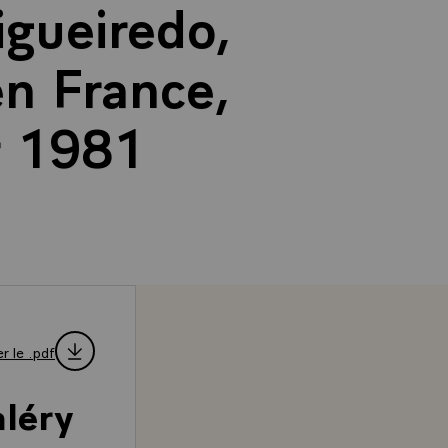
igueiredo,
 en France,
r 1981
r le .pdf
aléry