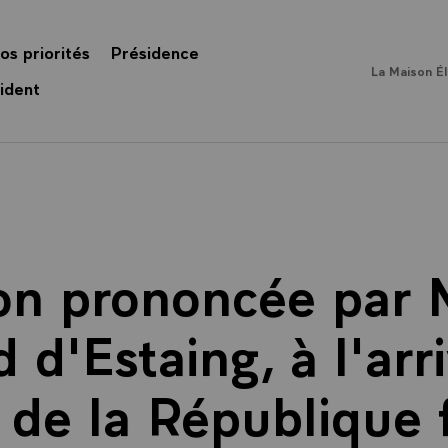
os priorités
Présidence
La Maison É
ident
on prononcée par 
d d'Estaing, à l'arr
 de la République 