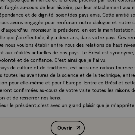
ont forgés au-cours de leur histoire, par leur attachement aux
dépendance et de dignité, soientdes pays amis. Cette amitié s
 nous avons engagée pour renforcer notre dialogue et notre 
e d'aujourd'hui, monsieur le président, en est la manifestati
elle que j'ai effectuée, il y a deux ans, dans votre pays. Ces r
ue nous voulons établir entre nous des relations de haut nivea
t aux réalités actuelles de nos pays. Le Brésil est synonyme,
volonté et de confiance. C'est ainsi que je l'ai vu.
pays de culture et de traditions, est aussi une nation tournée v
 toutes les aventures de la science et de la technique, ent
ion pour elle-même et pour l'Europe. Entre ce Brésil et cette
seront confirmées au-cours de votre visite toutes les raisons 
on et de resserrer nos liens.
sieur le président,c'est avec un grand plaisir que je m'apprêt
 entretiens que je sais à l'avance être amicaux et utiles, et q
lus cordiale des bienvenues ainsi qu'à Mme FIGUEIREDO, sur l
Ouvrir
Allocution prononcée par M. Valér