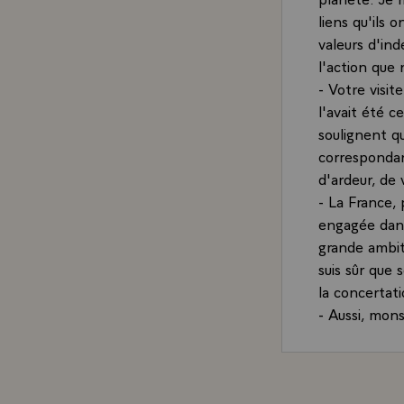
liens qu'ils 
valeurs d'in
l'action que
- Votre visit
l'avait été c
soulignent q
correspondan
d'ardeur, de 
- La France, 
engagée dans
grande ambit
suis sûr que 
la concertati
- Aussi, mon
avec vous des
exprime la p
France.\