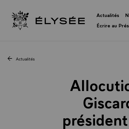
Panneau de gestion des cookies
Actualités
N
Retour à l’accueil Élysée
Écrire au Prés
Actualités
Allocuti
Giscar
président