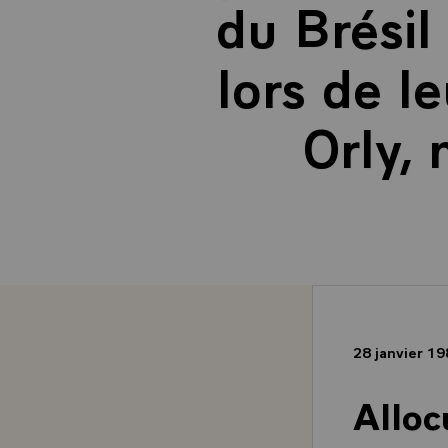
du Brésil
lors de le
Orly,
28 janvier 1
Alloc