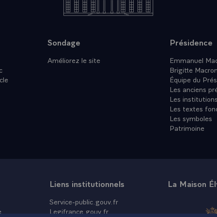
Sondage
Présidence
Améliorez le site
Emmanuel Mac
c
Brigitte Macro
cle
Équipe du Prés
Les anciens pr
Les institution
Les textes fon
Les symboles
Patrimoine
Liens institutionnels
La Maison É
Service-public.gouv.fr
e
Legifrance.gouv.fr