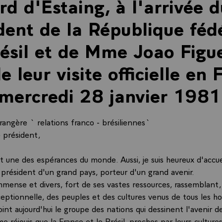
rd d'Estaing, à l'arrivée 
dent de la République féd
ésil et de Mme Joao Figue
e leur visite officielle en 
 mercredi 28 janvier 1981
rangère ` relations franco - brésiliennes`
e président,
st une des espérances du monde. Aussi, je suis heureux d'accuei
 président d'un grand pays, porteur d'un grand avenir.
immense et divers, fort de ses vastes ressources, rassemblant
eptionnelle, des peuples et des cultures venus de tous les ho
int aujourd'hui le groupe des nations qui dessinent l'avenir d
e réjouis que la France et le Brésil, proches par leurs cultures