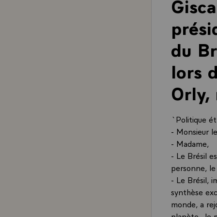
Gisca
prési
du Br
lors d
Orly,
`Politique ét
- Monsieur l
- Madame,
- Le Brésil e
personne, le
- Le Brésil, 
synthèse exc
monde, a rejo
planète. Je m