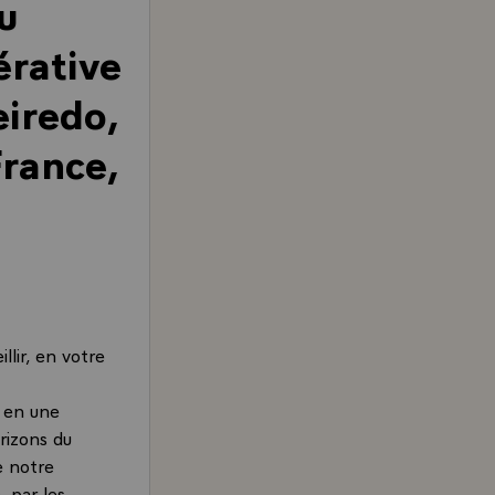
du
érative
iredo,
France,
llir, en votre
, en une
rizons du
e notre
, par les