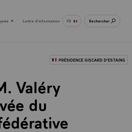
lysée
Lettre d'information
FR
Rechercher
PRÉSIDENCE GISCARD D'ESTAING
M. Valéry
ivée du
fédérative