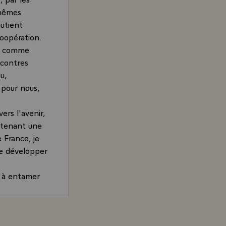
 mêmes
outient
coopération.
on, comme
encontres
u,
 pour nous,
ers l'avenir,
retenant une
 France, je
de développer
e à entamer
ue je vous
e sol de la
y Giscard d'Estaing, à l'arrivée du président de la Répub