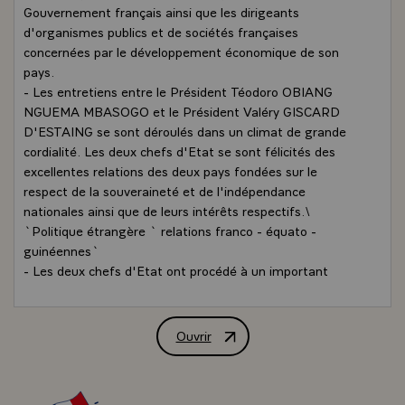
Gouvernement français ainsi que les dirigeants
d'organismes publics et de sociétés françaises
concernées par le développement économique de son
pays.
- Les entretiens entre le Président Téodoro OBIANG
NGUEMA MBASOGO et le Président Valéry GISCARD
D'ESTAING se sont déroulés dans un climat de grande
cordialité. Les deux chefs d'Etat se sont félicités des
excellentes relations des deux pays fondées sur le
respect de la souveraineté et de l'indépendance
nationales ainsi que de leurs intérêts respectifs.\
`Politique étrangère ` relations franco - équato -
guinéennes`
- Les deux chefs d'Etat ont procédé à un important
échange de vues en-matière de coopération, de relations
économiques bilatérales et sur la situation internationale.
- Les deux présidents ont rappelé la signature du premier
Ouvrir
Communiqué à la suite de la visite de
accord de coopération économique, technique,
scientifique et culturelle le 28 novembre 1979 `date` à
Paris entre la France et la Guinée équatoriale. Le