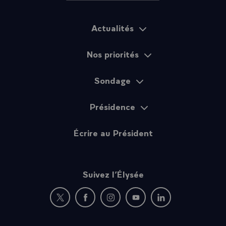
l'amitié entre le peuple français et le peuple chinois.\
Actualités
Plan du site
Nos priorités
Sondage
Présidence
Écrire au Président
Suivez l’Élysée
Nouvelle fenêtre : rejoignez-nous sur Twitter
Nouvelle fenêtre : rejoignez-nous sur Fac
Nouvelle fenêtre : rejoignez-nous 
Nouvelle fenêtre : rejoigne
Nouvelle fenêtre : 