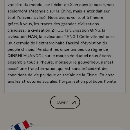
vrai dire du monde, car l'éclat de Xian dans le passé, non
seulement s'étendait sur la Chine, mais s'étendait sur
tout l'univers civilisé. Nous avons vu, tout à l'heure,
grâce-à vous, les traces des grandes civilisations
chinoises, la civilisation ZHOU, la civilisation QING, la
civilisation HAN, la civilisation TANG.Ï Cette ville est aussi
un exemple de l'extraordinaire faculté d'évolution du
peuple chinois. Pendant les onze années du règne de
QINSHI HUANGDI, sur le mausolée duquel nous étions
ensemble tout à l'heure, monsieur le gouverneur, il s'est
passé une transformation qui est sans précédent des
conditions de vie politique et sociale de la Chine. En onze
ans les structures sociales, l'organisation politique, l'unité
du pays ont été, au-prix d'ailleurs de grands sacrifices
humains, réalisées.\
`Politique étrangère ` relations franco - chinoises`Ï Ces
Ouvrir
Allocution prononcée par M. Valéry Gisc
grandes qualités d'adaptation restent aujourd'hui celles
du peuple chinois dans son effort pour conduire la
modernisation et la transformation du pays.Ï La
troisième raison, c'est que Xian a toujours été une ville