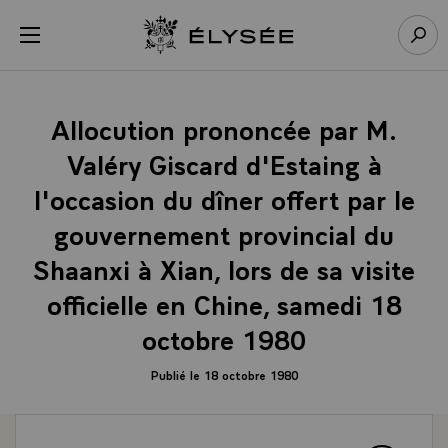
Panneau de gestion des cookies
menu
Retour à l’accueil Élysée
Rech
Allocution prononcée par M.
Valéry Giscard d'Estaing à
l'occasion du dîner offert par le
gouvernement provincial du
Shaanxi à Xian, lors de sa visite
officielle en Chine, samedi 18
octobre 1980
Publié le 18 octobre 1980