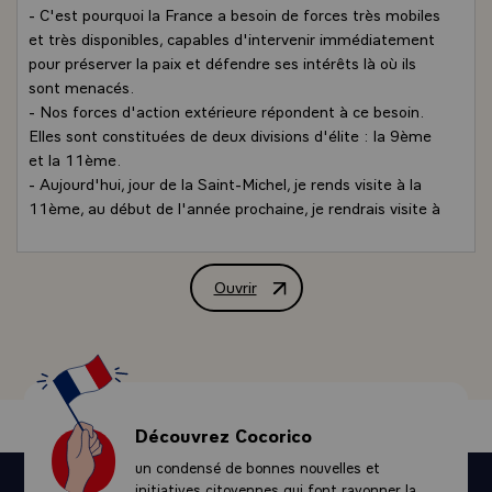
- C'est pourquoi la France a besoin de forces très mobiles
et très disponibles, capables d'intervenir immédiatement
pour préserver la paix et défendre ses intérêts là où ils
sont menacés.
- Nos forces d'action extérieure répondent à ce besoin.
Elles sont constituées de deux divisions d'élite : la 9ème
et la 11ème.
- Aujourd'hui, jour de la Saint-Michel, je rends visite à la
11ème, au début de l'année prochaine, je rendrais visite à
la 9ème.
- Une place particulière revient à la 11ème division
parachutiste. Dernières nées dans la très ancienne
Ouvrir
Allocution prononcée par M. Valéry Gis
famille militaire de la France, les unités parachutistes ont
amassé un exceptionnel capital de gloire lors de la
dernière guerre, puis dans les combats d'Indochine et
d'Afrique du Nord.
- La paix revenue, elles ont poursuivi leur dur
entraînement dans une ambiance de dynamisme, de
Découvrez Cocorico
discipline et de totale disponibilité.
un condensé de bonnes nouvelles et
- Elles ont été en_mesure d'intervenir là où le besoin se
initiatives citoyennes qui font rayonner la