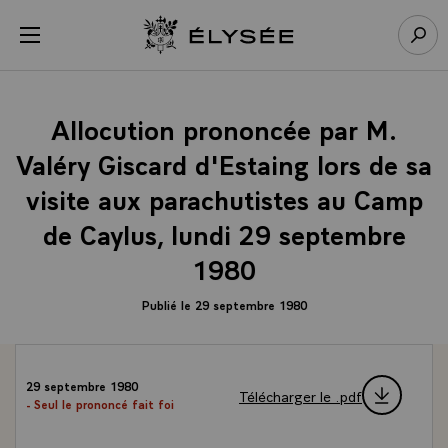
Panneau de gestion des cookies
menu
Retour à l’accueil Élysée
Rech
Allocution prononcée par M.
Valéry Giscard d'Estaing lors de sa
visite aux parachutistes au Camp
de Caylus, lundi 29 septembre
1980
Publié le 29 septembre 1980
29 septembre 1980
Télécharger le .pdf
- Seul le prononcé fait foi