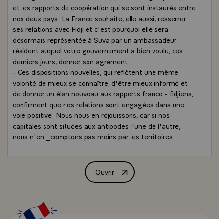
et les rapports de coopération qui se sont instaurés entre
nos deux pays. La France souhaite, elle aussi, resserrer
ses relations avec Fidji et c'est pourquoi elle sera
désormais représentée à Suva par un ambassadeur
résident auquel votre gouvernement a bien voulu, ces
derniers jours, donner son agrément.
- Ces dispositions nouvelles, qui reflètent une même
volonté de mieux se connaître, d'être mieux informé et
de donner un élan nouveau aux rapports franco - fidjiens,
confirment que nos relations sont engagées dans une
voie positive. Nous nous en réjouissons, car si nos
capitales sont situées aux antipodes l'une de l'autre,
nous n'en _comptons pas moins par les territoires
français du Pacifique, au nombre de vos plus proches
voisins. Mon Gouvernement souhaite, comme le vôtre,
que se développent dans un climat amical et confiant les
Ouvrir
Allocution de M. Valéry Giscard d'Esta
liens existant entre votre pays et ces territoires.
- Présente de longue date en Océanie, la France attache
une grande importance à l'avenir de cette région qu'elle
désire voir évoluer dans l'harmonie et la paix. Partenaires