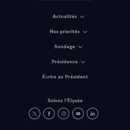
Actualités
Plan du site
Nos priorités
Sondage
Présidence
Écrire au Président
Suivez l’Élysée
Nouvelle fenêtre : rejoignez-nous sur Twitter
Nouvelle fenêtre : rejoignez-nous sur Fac
Nouvelle fenêtre : rejoignez-nous 
Nouvelle fenêtre : rejoigne
Nouvelle fenêtre : 