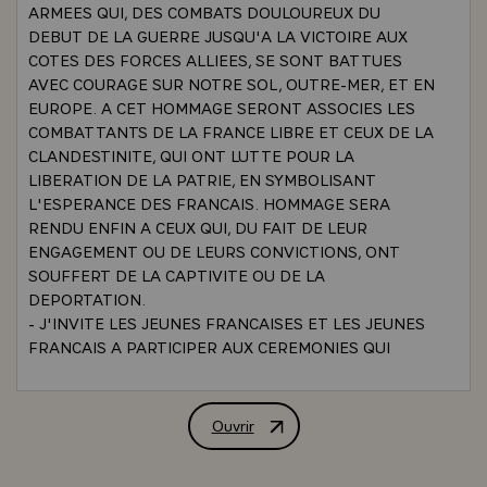
ARMEES QUI, DES COMBATS DOULOUREUX DU
DEBUT DE LA GUERRE JUSQU'A LA VICTOIRE AUX
COTES DES FORCES ALLIEES, SE SONT BATTUES
AVEC COURAGE SUR NOTRE SOL, OUTRE-MER, ET EN
EUROPE. A CET HOMMAGE SERONT ASSOCIES LES
COMBATTANTS DE LA FRANCE LIBRE ET CEUX DE LA
CLANDESTINITE, QUI ONT LUTTE POUR LA
LIBERATION DE LA PATRIE, EN SYMBOLISANT
L'ESPERANCE DES FRANCAIS. HOMMAGE SERA
RENDU ENFIN A CEUX QUI, DU FAIT DE LEUR
ENGAGEMENT OU DE LEURS CONVICTIONS, ONT
SOUFFERT DE LA CAPTIVITE OU DE LA
DEPORTATION.
- J'INVITE LES JEUNES FRANCAISES ET LES JEUNES
FRANCAIS A PARTICIPER AUX CEREMONIES QUI
SERONT ORGANISEES. PAR LES TEMOIGNAGES
QU'ILS ECOUTERONT, PAR LES DOCUMENTS
RASSEMBLES PAR LEURS ENSEIGNANTS, ILS
Ouvrir
LETTRE DE M. VALERY GISCARD D'E
PRENDRONT LA MESURE DES COMBATS QUE LEURS
AINES ONT LIVRES, ET DES SOUFFRANCES