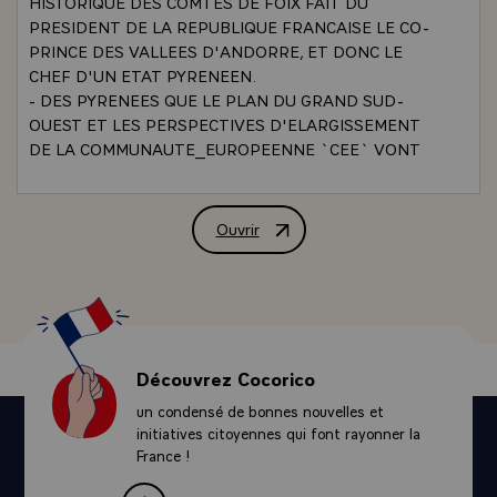
HISTORIQUE DES COMTES DE FOIX FAIT DU
PRESIDENT DE LA REPUBLIQUE FRANCAISE LE CO-
PRINCE DES VALLEES D'ANDORRE, ET DONC LE
CHEF D'UN ETAT PYRENEEN.
- DES PYRENEES QUE LE PLAN DU GRAND SUD-
OUEST ET LES PERSPECTIVES D'ELARGISSEMENT
DE LA COMMUNAUTE_EUROPEENNE `CEE` VONT
PROFONDEMENT TRANSFORMER.
- L'ARIEGE, PARCE QUE C'EST UN DES
DEPARTEMENTS DE FRANCE OU LA NATURE EST LA
Ouvrir
Allocution de M. Valéry Giscard d'Estai
PLUS BELLE ET OU, CEPENDANT, L'EXODE RURAL
EST LE PLUS RAPIDE. C'EST-A-DIRE QUE LES
FEMMES ET LES HOMMES Y VIENNENT A MANQUER
AU MOMENT OU POURTANT ILS SERAIENT LE PLUS
NECESSAIRES.
- L'ARIEGE, ENFIN, PARCE QUE CE DEPARTEMENT
Découvrez Cocorico
EST RESTE TROP LONGTEMPS IGNORE DE LA
un condensé de bonnes nouvelles et
COMMUNAUTE NATIONALE.
initiatives citoyennes qui font rayonner la
- VOUS L'AVEZ RAPPELE, MONSIEUR LE MAIRE :
France !
AUCUN CHEF_DE_L_ETAT AUCUN PRESIDENT DE LA
REPUBLIQUE N'ETAIT VENU A FOIX DEPUIS 20 ANS.