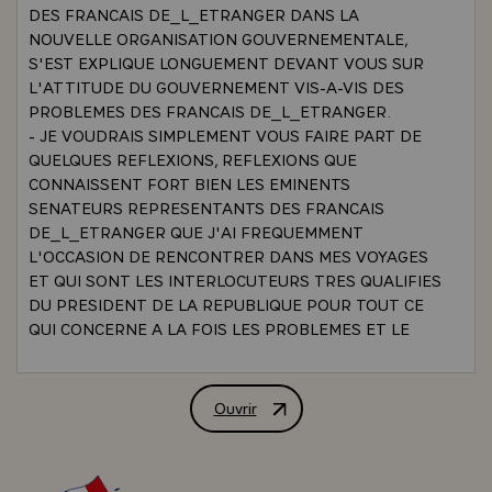
DES FRANCAIS DE_L_ETRANGER DANS LA
NOUVELLE ORGANISATION GOUVERNEMENTALE,
S'EST EXPLIQUE LONGUEMENT DEVANT VOUS SUR
L'ATTITUDE DU GOUVERNEMENT VIS-A-VIS DES
PROBLEMES DES FRANCAIS DE_L_ETRANGER.
- JE VOUDRAIS SIMPLEMENT VOUS FAIRE PART DE
QUELQUES REFLEXIONS, REFLEXIONS QUE
CONNAISSENT FORT BIEN LES EMINENTS
SENATEURS REPRESENTANTS DES FRANCAIS
DE_L_ETRANGER QUE J'AI FREQUEMMENT
L'OCCASION DE RENCONTRER DANS MES VOYAGES
ET QUI SONT LES INTERLOCUTEURS TRES QUALIFIES
DU PRESIDENT DE LA REPUBLIQUE POUR TOUT CE
QUI CONCERNE A LA FOIS LES PROBLEMES ET LE
ROLE DES FRANCAIS DE_L_ETRANGER. MES
REFLEXIONS SONT LES SUIVANTES :
- D'ABORD, LA PRESENCE DE LA FRANCE DANS LE
Ouvrir
ALLOCUTION PRONONCEE PAR M. VA
MONDE. CETTE PRESENCE REPOSE POUR
L'ESSENTIEL SUR LES FRANCAIS DE_L_ETRANGER.
JADIS NOTRE PRESENCE ETAIT D'UNE AUTRE