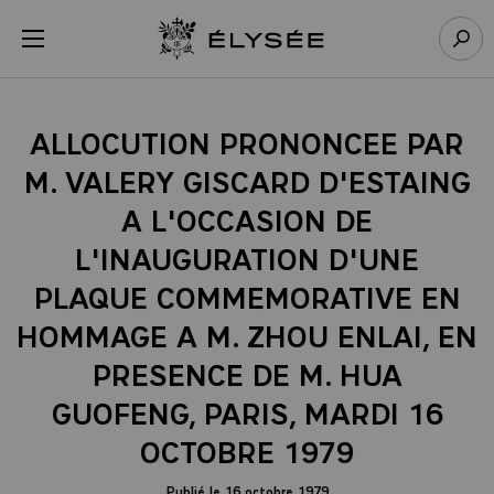
Panneau de gestion des cookies
menu
Retour à l’accueil Élysée
Rech
ALLOCUTION PRONONCEE PAR
M. VALERY GISCARD D'ESTAING
A L'OCCASION DE
L'INAUGURATION D'UNE
PLAQUE COMMEMORATIVE EN
HOMMAGE A M. ZHOU ENLAI, EN
PRESENCE DE M. HUA
GUOFENG, PARIS, MARDI 16
OCTOBRE 1979
Publié le 16 octobre 1979