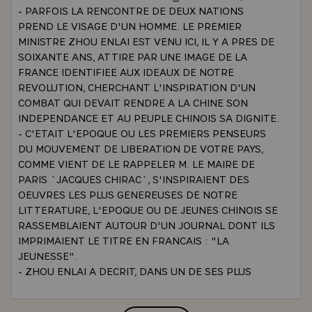
- PARFOIS LA RENCONTRE DE DEUX NATIONS
PREND LE VISAGE D'UN HOMME. LE PREMIER
MINISTRE ZHOU ENLAI EST VENU ICI, IL Y A PRES DE
SOIXANTE ANS, ATTIRE PAR UNE IMAGE DE LA
FRANCE IDENTIFIEE AUX IDEAUX DE NOTRE
REVOLUTION, CHERCHANT L'INSPIRATION D'UN
COMBAT QUI DEVAIT RENDRE A LA CHINE SON
INDEPENDANCE ET AU PEUPLE CHINOIS SA DIGNITE.
- C'ETAIT L'EPOQUE OU LES PREMIERS PENSEURS
DU MOUVEMENT DE LIBERATION DE VOTRE PAYS,
COMME VIENT DE LE RAPPELER M. LE MAIRE DE
PARIS `JACQUES CHIRAC`, S'INSPIRAIENT DES
OEUVRES LES PLUS GENEREUSES DE NOTRE
LITTERATURE, L'EPOQUE OU DE JEUNES CHINOIS SE
RASSEMBLAIENT AUTOUR D'UN JOURNAL DONT ILS
IMPRIMAIENT LE TITRE EN FRANCAIS : "LA
JEUNESSE".
- ZHOU ENLAI A DECRIT, DANS UN DE SES PLUS
BEAUX POEMES, CE VOYAGE QUI, DIT-IL, DANS "LE
DEROULEMENT INCESSANT DES VAGUES ET DES