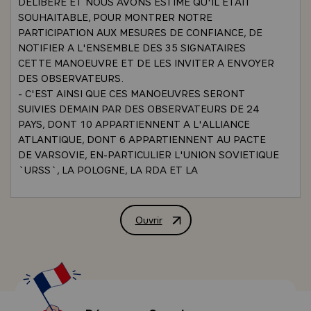
DELIBERE ET NOUS AVONS ESTIME QU'IL ETAIT
SOUHAITABLE, POUR MONTRER NOTRE
PARTICIPATION AUX MESURES DE CONFIANCE, DE
NOTIFIER A L'ENSEMBLE DES 35 SIGNATAIRES
CETTE MANOEUVRE ET DE LES INVITER A ENVOYER
DES OBSERVATEURS.
- C'EST AINSI QUE CES MANOEUVRES SERONT
SUIVIES DEMAIN PAR DES OBSERVATEURS DE 24
PAYS, DONT 10 APPARTIENNENT A L'ALLIANCE
ATLANTIQUE, DONT 6 APPARTIENNENT AU PACTE
DE VARSOVIE, EN-PARTICULIER L'UNION SOVIETIQUE
`URSS`, LA POLOGNE, LA RDA ET LA
TCHECOSLOVAQUIE, LA HONGRIE ET LA BULGARIE ET
DONT 8 APPARTIENNENT AUX NEUTRES D'EUROPE.
- C'EST LA PREMIERE FOIS QUE DES MANOEUVRES
Ouvrir
CONFERENCE DE PRESSE DE M. VAL
DE NOS FORCES SERONT AINSI SUIVIES A L'ECHELLE
DES SIGNATAIRES DE L'ACCORD D'HELSINKI.
- JE VOUDRAIS ENFIN VOUS SITUER L'IMPORTANCE
DE NOS FORCES DE L'ARMEE DE TERRE : LA
REORGANISATION DE L'ARMEE DE TERRE A ETE
DECIDEE AU DEBUT DE 1976 `ANNEE`. J'Y