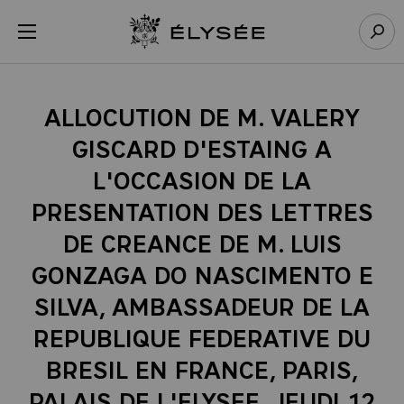
Panneau de gestion des cookies
menu
Retour à l’accueil Élysée
Rech
ALLOCUTION DE M. VALERY
GISCARD D'ESTAING A
L'OCCASION DE LA
PRESENTATION DES LETTRES
DE CREANCE DE M. LUIS
GONZAGA DO NASCIMENTO E
SILVA, AMBASSADEUR DE LA
REPUBLIQUE FEDERATIVE DU
BRESIL EN FRANCE, PARIS,
PALAIS DE L'ELYSEE, JEUDI 12