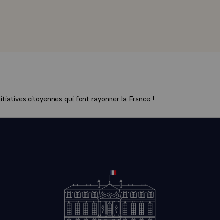
EN AVIEZ EXPRIME LORS DE NOS REUNIONS PRECEDENT
JE PENSE QUE TOUT COMME MOI, VOUS SEREZ SENSIBL
ES SUGGESTIONS ET COMMUNICATIONS PORTANT SUR D
RS QUI ONT ETE ELABOREES A NOTRE INTENTION
 ETRANGERE ` RELATIONS FRANCO - AFRICAINES` JE 
'ENSEMBLE DE CES ETUDES PRELIMINAIRES UNE IMPRE
ANTE, CELLE DE VOIR NOTRE DIALOGUE PRENDRE
tiatives citoyennes qui font rayonner la France !
EMENT LA FORME D'UNE SOLIDARITE ACTIVE. IL FAUT
RE QUE, LES UNS ET LES AUTRES, NOUS RESSENTONS
LE BESOIN D'UN TEL DIALOGUE ET D'UNE TELLE SOLI
, COMME D'AILLEURS L'ENSEMBLE DU MONDE, TRAVERS
 COMPTERA CERTAINEMENT PARMI LES PLUS DIFFICILE
 AUX PROBLEMES NES DE LA CROISSANCE DEMOGRAPHI
EMENT ICI OU LA DES GRANDES AGGLOMERATIONS UR
 LES DIFFICULTES D'ADAPTATION DE L'AGRICULTURE
ELLE, LES ALEAS REDOUTABLES DE LA CLIMATOLOGIE 