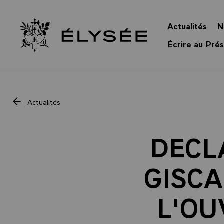
Panneau de gestion des cookies
Actualités
N
Retour à l’accueil Élysée
Écrire au Prés
Actualités
DECL
GISCA
L'OU