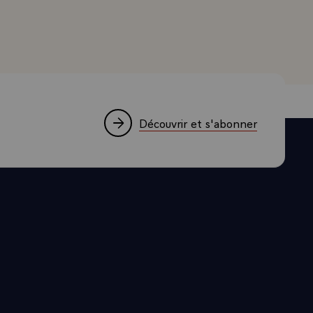
ES. C'EST
E A LA
ES SUJETS
RETIRE
SSION
Découvrir et s'abonner
 BIEN
DARITE.
E UNE
S DE SON
QUE ET DU
BAINES,
ET LES