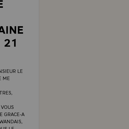
E
AINE
 21
NSIEUR LE
E ME
TRES,
 VOUS
E GRACE-A
WANDAIS,
US LE