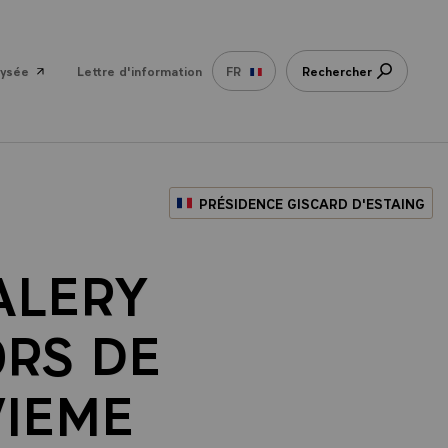
lysée
Lettre d'information
FR
Rechercher
PRÉSIDENCE GISCARD D'ESTAING
ALERY
ORS DE
VIEME