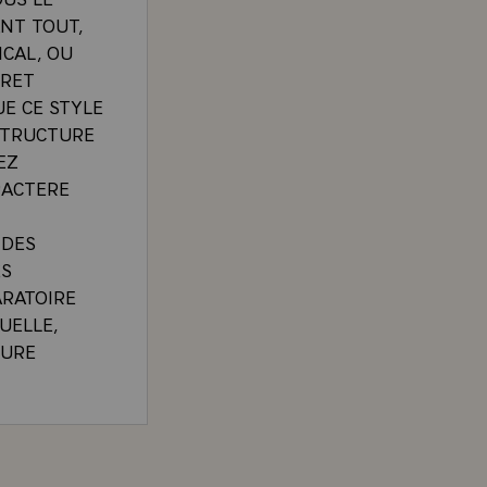
NT TOUT,
CAL, OU
ERET
UE CE STYLE
 STRUCTURE
EZ
RACTERE
 DES
ES
ARATOIRE
UELLE,
EURE
CES
CUTES PAR
 SERIEUSE
GISCARD D'ESTAING, LORS DE L'OUVERTURE DE LA 
, LE DESIR