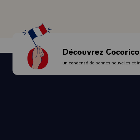
QUE VOUS 
POURQUOI 
QUALITE D
TRES DIVE
-\
`POLITIQUE
Découvrez Cocorico
DONC DE L
RECONFORT
un condensé de bonnes nouvelles et ini
PROGRESSIV
RECONNAIT
FORTEMENT 
L'AFRIQUE
PHASE QUI
HISTOIRE.
BOULEVERS
S'AJOUTENT
TRADITIONN