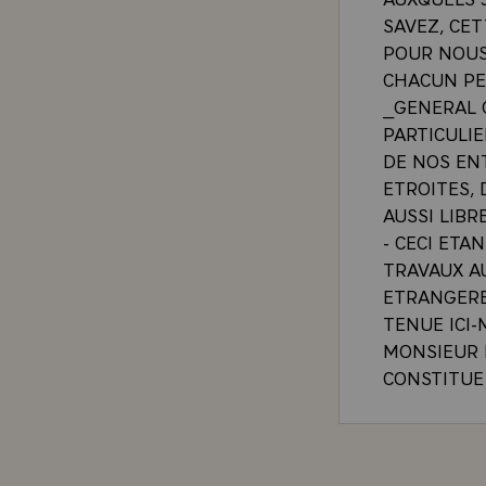
SAVEZ, CE
POUR NOUS
CHACUN PE
_GENERAL Q
PARTICULI
DE NOS ENT
ETROITES,
AUSSI LIBR
- CECI ETA
TRAVAUX A
ETRANGERE
TENUE ICI-
MONSIEUR L
CONSTITUE
PARTICULI
TRAVAUX, 
LES MINIS
ET CONCRET