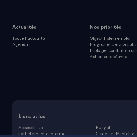
CONSEQUEN
CES PROBL
MAIS AUSSI
QUE N'A P
Actualités
Nos priorités
Plan du site
QUI CHERCH
Toute l'actualité
Objectif plein emploi
- DANS LE
Agenda
Progrès et service publi
INTERROGA
Ecologie, combat du siè
SPONTANEE
Action européenne
SOLIDARIT
D'AVANCER 
NOTRE SEN
CETTE COO
CHACUN DE
INCOMPARA
-\
`POLITIQU
Liens utiles
TOUTE PACI
Accessibilité :
Budget
PARTICULIE
partiellement conforme
Guide de déontologi