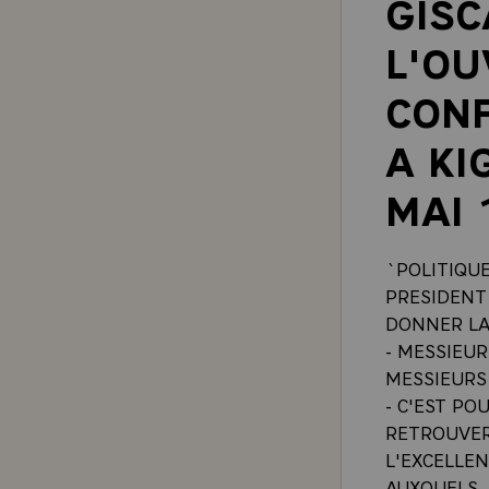
GISC
L'OU
CONF
A KI
MAI 
`POLITIQU
PRESIDENT
DONNER LA
- MESSIEUR
MESSIEURS
- C'EST P
RETROUVER
L'EXCELLE
AUXQUELS 