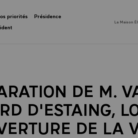
os priorités
Présidence
La Maison É
ident
ARATION DE M. V
RD D'ESTAING, L
VERTURE DE LA 