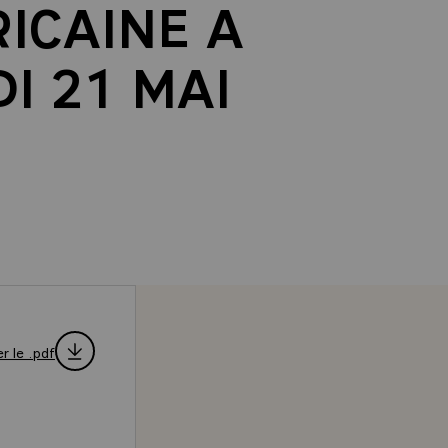
ICAINE A
I 21 MAI
r le .pdf