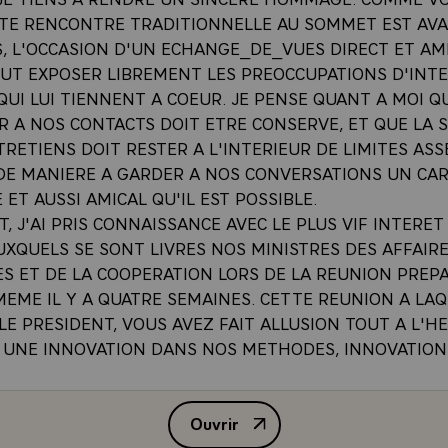
TTE RENCONTRE TRADITIONNELLE AU SOMMET EST AVA
, L'OCCASION D'UN ECHANGE_DE_VUES DIRECT ET AMI
UT EXPOSER LIBREMENT LES PREOCCUPATIONS D'INT
UI LUI TIENNENT A COEUR. JE PENSE QUANT A MOI Q
ER A NOS CONTACTS DOIT ETRE CONSERVE, ET QUE LA
RETIENS DOIT RESTER A L'INTERIEUR DE LIMITES ASS
 DE MANIERE A GARDER A NOS CONVERSATIONS UN CA
E ET AUSSI AMICAL QU'IL EST POSSIBLE.
NT, J'AI PRIS CONNAISSANCE AVEC LE PLUS VIF INTERET
UXQUELS SE SONT LIVRES NOS MINISTRES DES AFFAIR
S ET DE LA COOPERATION LORS DE LA REUNION PREP
MEME IL Y A QUATRE SEMAINES. CETTE REUNION A LAQ
E PRESIDENT, VOUS AVEZ FAIT ALLUSION TOUT A L'H
 UNE INNOVATION DANS NOS METHODES, INNOVATION
EREMENT PROMETTEUSE. DANS LE COMPTE-RENDU DE 
ET A TRAVERS TOUS LES DOCUMENTS QUI ONT ETE DIS
Ouvrir
TRES, APPARAIT UNE PREOCCUPATION DE PREPARATION
DECLARATION DE M. VALERY 
E. ET JE ME RAPPELLE, MESSIEURS LES CHEFS_D_ETAT