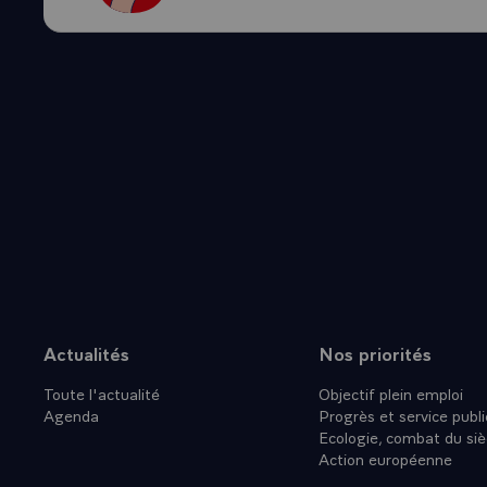
LES RACINE
VIE SOCIAL
CHACUN DE 
CONSIDERE
PRENDRE L
INTERROMP
-\
LA LEGITIM
CONSTITUE 
SOIT-MEME 
L'HISTOIRE
INCITE LES
PENDANT L
Actualités
Nos priorités
Plan du site
PERIODES L
Toute l'actualité
Objectif plein emploi
SERAIT QUE
Agenda
Progrès et service publi
COLLECTIFS
Ecologie, combat du siè
SOUTENIR 
Action européenne
PAR LA VOI