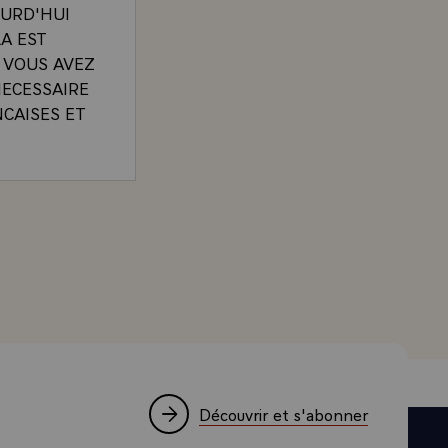
OURD'HUI
A EST
E VOUS AVEZ
NECESSAIRE
NCAISES ET
ON ISOLEE.
 SON
SCARD D'ESTAING, A L'ECOLE DE POLICE DE CANNES
ONNEE DE
TENDU A
DE LA VIE
MENSION DE
. PAS PLUS
ST LA
DEPUIS DE
VOULOIR LA
Découvrir et s'abonner
ARRACHER