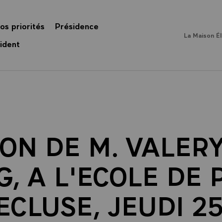
os priorités
Présidence
La Maison É
ident
ON DE M. VALER
G, A L'ECOLE DE 
CLUSE, JEUDI 2