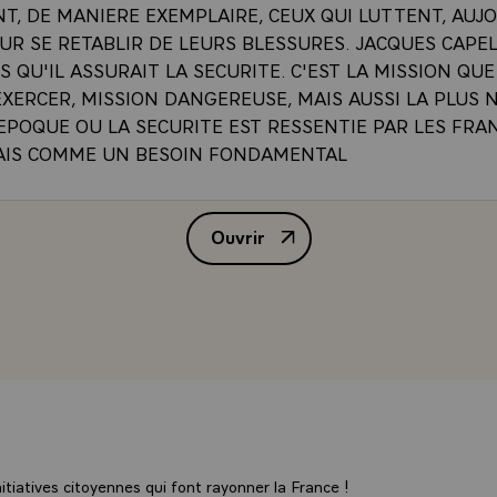
T, DE MANIERE EXEMPLAIRE, CEUX QUI LUTTENT, AUJ
UR SE RETABLIR DE LEURS BLESSURES. JACQUES CAPEL
 QU'IL ASSURAIT LA SECURITE. C'EST LA MISSION QU
EXERCER, MISSION DANGEREUSE, MAIS AUSSI LA PLUS 
EPOQUE OU LA SECURITE EST RESSENTIE PAR LES FRA
AIS COMME UN BESOIN FONDAMENTAL
 DE SECURITE N'EST PLUS, DE NOTRE TEMPS, UNE ACTI
Ouvrir
INSECURITE EST NEE AVEC L'HOMME £ ELLE EST LIEE A
ALLOCUTION DE M. VALERY GI
E NATURELLE ET L'HISTOIRE DE L'HUMANITE EST JAL
DE VIOLENCE, QUE TOUT L'EFFORT DE CIVILISATION A 
T A SANCTIONNER. MAIS LES CONDITIONS NOUVELLES 
E EN FONT DESORMAIS UN PHENOMENE QUI A UNE DI
T QU'IL FAUT TRAITER PAR UNE POLITIQUE D'ENSEMBLE
OISINS, LA FRANCE N'ECHAPPE A UN PHENOMENE QUI E
CE D'EVOLUTIONS SOCIALES PROFONDES, ENGAGEES 
NEES. MAIS LE CONSTATER N'EST PAS S'Y RESIGNER. 
DE CHACUNE ET DE CHACUN, C'EST VOULOIR D'ABORD 
tiatives citoyennes qui font rayonner la France !