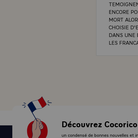
TEMOIGNEN
ENCORE PO
MORT ALORS
CHOISIE D'
DANS UNE 
LES FRANC
-\
LA MISSION
CERTES, L'
AGRESSIVIT
CRIMES ET 
ELIMINER E
COLLECTIV
SOCIETE, E
QUE SES V
CONSEQUEN
Découvrez Cocorico
LONGUES AN
SECURITE 
un condensé de bonnes nouvelles et ini