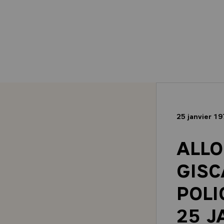
25 janvier 1
ALLO
GISC
POLI
25 J