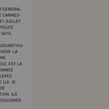
UR GENERAL
E CANNES-
31 JUILLET
POLICE
 QU'IL
UJOURD'HUI
EVOIR. LA
MME
LE, EST LA
SANCE.
ELEVES
LUI. JE
 DE
ION. ILS
 SOULIGNER