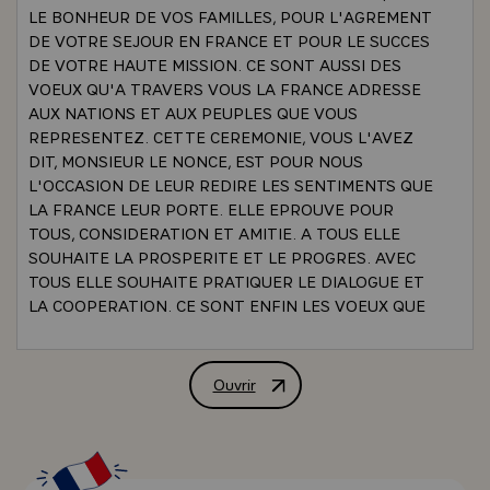
LE BONHEUR DE VOS FAMILLES, POUR L'AGREMENT
DE VOTRE SEJOUR EN FRANCE ET POUR LE SUCCES
DE VOTRE HAUTE MISSION. CE SONT AUSSI DES
VOEUX QU'A TRAVERS VOUS LA FRANCE ADRESSE
AUX NATIONS ET AUX PEUPLES QUE VOUS
REPRESENTEZ. CETTE CEREMONIE, VOUS L'AVEZ
DIT, MONSIEUR LE NONCE, EST POUR NOUS
L'OCCASION DE LEUR REDIRE LES SENTIMENTS QUE
LA FRANCE LEUR PORTE. ELLE EPROUVE POUR
TOUS, CONSIDERATION ET AMITIE. A TOUS ELLE
SOUHAITE LA PROSPERITE ET LE PROGRES. AVEC
TOUS ELLE SOUHAITE PRATIQUER LE DIALOGUE ET
LA COOPERATION. CE SONT ENFIN LES VOEUX QUE
LA FRANCE EXPRIME POUR LA COMMUNAUTE
INTERNATIONALE DONT VOUS INCARNEZ ICI A LA
FOIS LA SOLIDARITE, L'UNITE ET LA DIVERSITE
Ouvrir
ALLOCUTION DE M. VALERY GISCARD
-\
UN MOT RESUME CES VOEUX : C'EST CELUI DE LA
PAIX. JE NE PUIS LE PRONONCER, MONSIEUR LE
NONCE, SANS EVOQUER L'ELOQUENT MESSAGE QUE