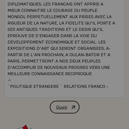
DIPLOMATIQUES, LES FRANCAIS ONT APPRIS A
MIEUX CONNAITRE LE COURAGE DU PEUPLE
MONGOL PERPETUELLEMENT AUX PRISES AVEC LA
RIGUEUR DE LA NATURE, LA FIDELITE QU'IL PORTE A
SES ANTIQUES TRADITIONS ET LE DESIR QU'IL
EPROUVE DE S'ENGAGER DANS LA VOIE DU
DEVELOPPEMENT ECONOMIQUE ET SOCIAL. LES
EXPOSITIONS D'ART QUI SERONT ORGANISEES, A-
PARTIR DE L'AN PROCHAIN, A OULAN-BATOR ET A
PARIS, PERMETTRONT A NOS DEUX PEUPLES
D'ACCOMPLIR DE NOUVEAUX PROGRES VERS UNE
MEILLEURE CONNAISSANCE RECIPROQUE
-\
`POLITIQUE ETRANGERE ` RELATIONS FRANCO -
MONGOLES ` RELATIONS ECONOMIQUES` NOS DEUX
PAYS ONT EGALEMENT POSE, DEPUIS TREIZE ANS,
DES PREMIERS JALONS SUR LA VOIE D'UNE
Ouvrir
ALLOCUTION DE M. GISCARD D'EST
COOPERATION ECONOMIQUE ET TECHNIQUE. LA
FRANCE S'EN FELICITE ET ELLE SOUHAITE POUR SA
PART QUE D'AUTRES REALISATIONS VIENNENT