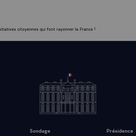
EE_PARLEMENTAIRE_EUROPEENNE
E ETRANGERE ` RELATIONS FRANCO - ITALIENNES ` R
ES POINTS, IL ETAIT IMPORTANT QU'IL Y EUT UN
tiatives citoyennes qui font rayonner la France !
E_VUES APPROFONDI ENTRE LE GOUVERNEMENT ITALI
FRANCAISES. JE REPONDRAI, SI VOUS LE SOUHAITEZ, 
SUR CES TROIS SUJETS. JE CONSIDERE QUE LES ENTR
S EUS ONT ETE TRES POSITIFS ET TRES ENCOURAGEA
T L'ATTITUDE SEMBLABLE QUE NOUS POUVIONS AVOIR
IS, FACE A CES ECHEANCES EUROPEENNES
E ETRANGERE ` RELATIONS FRANCO - ITALIENNES` PA
NCE).- MONSIEUR LE PRESIDENT, EST-CE QUE L'INQUI
AR LES ITALIENS A PROPOS DE LEUR ADHESION AU SY
 EUROPEEN A ETE DISSIPEE PAR LES ENTRETIENS QUE
RESIDENT.- NOUS AVONS PARLE DU PROBLEME DE LA C
 DE STABILITE MONETAIRE EN EUROPE. JE CONSIDERE
Sondage
Présidence
 LES CONCLUSIONS DE NOS ENTRETIENS SONT POSITI