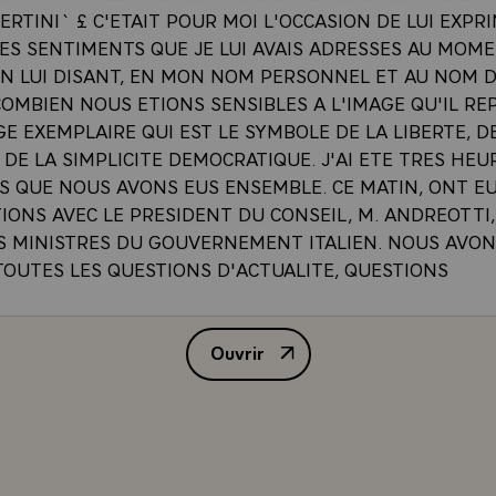
RTINI` £ C'ETAIT POUR MOI L'OCCASION DE LUI EXPR
ES SENTIMENTS QUE JE LUI AVAIS ADRESSES AU MOM
EN LUI DISANT, EN MON NOM PERSONNEL ET AU NOM 
OMBIEN NOUS ETIONS SENSIBLES A L'IMAGE QU'IL RE
E EXEMPLAIRE QUI EST LE SYMBOLE DE LA LIBERTE, D
 DE LA SIMPLICITE DEMOCRATIQUE. J'AI ETE TRES HE
S QUE NOUS AVONS EUS ENSEMBLE. CE MATIN, ONT EU
ONS AVEC LE PRESIDENT DU CONSEIL, M. ANDREOTTI,
S MINISTRES DU GOUVERNEMENT ITALIEN. NOUS AVON
TOUTES LES QUESTIONS D'ACTUALITE, QUESTIONS
NALES, BIEN ENTENDU, MAIS AUSSI LES QUESTIONS
T L'EUROPE. VOUS SAVEZ EN EFFET QUE LA PERIODE 
Ouvrir
T UNE PERIODE D'INTENSE ACTIVITE POUR L'EUROPE 
CONFERENCE DE PRESSE DE M.
A AVOIR A TRAITER SUCCESSIVEMENT LE PROBLEME DE
D'UNE ZONE DE STABILITE MONETAIRE EN EUROPE `SME
 POSES PAR L'ELARGISSEMENT DE LA
E_ECONOMIQUE_EUROPEENNE `CEE`, ET LES PROBL
ON AU SUFFRAGE UNIVERSEL DE