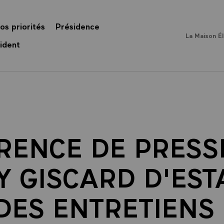
os priorités
Présidence
La Maison É
ident
RENCE DE PRESSE
Y GISCARD D'ESTA
 DES ENTRETIENS