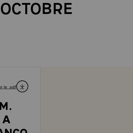
6 OCTOBRE
r le .pdf
M.
 A
ANCO-