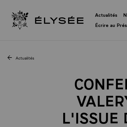
Panneau de gestion des cookies
Actualités
N
Retour à l’accueil Élysée
Écrire au Prés
Actualités
CONFE
VALER
L'ISSUE