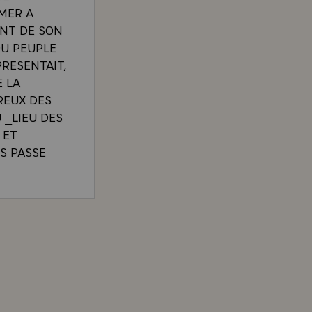
IMER A
ENT DE SON
DU PEUPLE
PRESENTAIT,
E LA
UREUX DES
 _LIEU DES
 ET
S PASSE
QUI
PUISQUE
 VALERY GISCARD D'ESTAING, A L'ISSUE DES ENTR
 LA
`, LES
EMES LIES