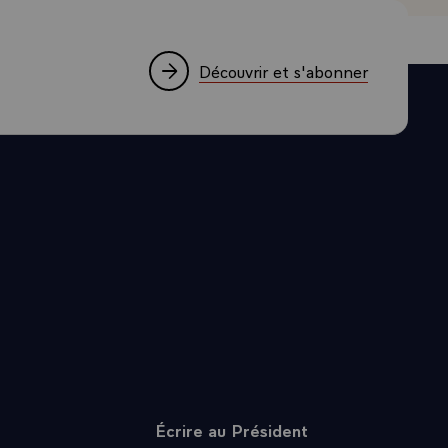
EPONSE`
Découvrir et s'abonner
EN ET LES
A VOS
ETIENS QUE
NTS
, ITALIENS
UL AMAR
ETUDE
STEME
 VOUS AVEZ
REATION
 A CET
Écrire au Président
VES ET