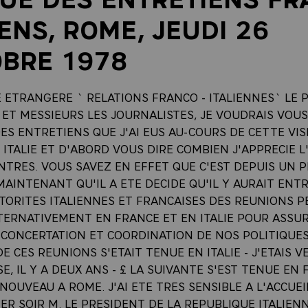
IENS, ROME, JEUDI 26
BRE 1978
 ETRANGERE ` RELATIONS FRANCO - ITALIENNES` LE P
ET MESSIEURS LES JOURNALISTES, JE VOUDRAIS VOU
S ENTRETIENS QUE J'AI EUS AU-COURS DE CETTE VIS
 ITALIE ET D'ABORD VOUS DIRE COMBIEN J'APPRECIE L
TRES. VOUS SAVEZ EN EFFET QUE C'EST DEPUIS UN P
AINTENANT QU'IL A ETE DECIDE QU'IL Y AURAIT ENTR
TORITES ITALIENNES ET FRANCAISES DES REUNIONS P
TERNATIVEMENT EN FRANCE ET EN ITALIE POUR ASSU
 CONCERTATION ET COORDINATION DE NOS POLITIQUES
E CES REUNIONS S'ETAIT TENUE EN ITALIE - J'ETAIS V
ISE, IL Y A DEUX ANS - £ LA SUIVANTE S'EST TENUE EN
 NOUVEAU A ROME. J'AI ETE TRES SENSIBLE A L'ACCUEI
ER SOIR M. LE PRESIDENT DE LA REPUBLIQUE ITALIEN