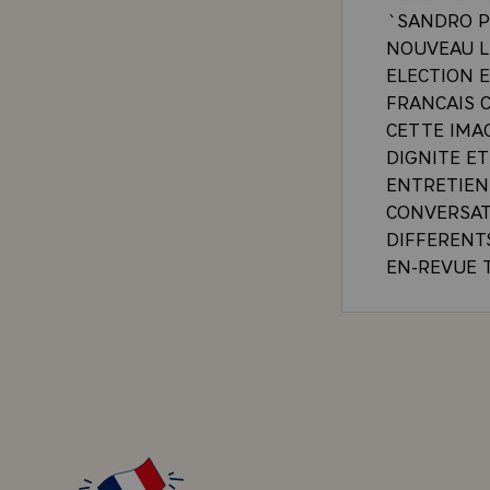
`SANDRO PE
NOUVEAU L
ELECTION 
FRANCAIS C
CETTE IMAG
DIGNITE ET
ENTRETIEN
CONVERSATI
DIFFERENT
EN-REVUE 
INTERNATIO
INTERESSAN
S'OUVRE ES
CELLE-CI V
CREATION 
PROBLEMES
COMMUNAUT
A L'ELECTI