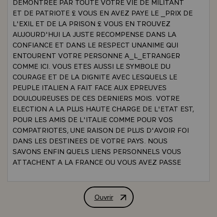
DEMONTREE PAR TOUTE VOTRE VIE DE MILITANT
ET DE PATRIOTE £ VOUS EN AVEZ PAYE LE _PRIX DE
L'EXIL ET DE LA PRISON £ VOUS EN TROUVEZ
AUJOURD'HUI LA JUSTE RECOMPENSE DANS LA
CONFIANCE ET DANS LE RESPECT UNANIME QUI
ENTOURENT VOTRE PERSONNE A_L_ETRANGER
COMME ICI. VOUS ETES AUSSI LE SYMBOLE DU
COURAGE ET DE LA DIGNITE AVEC LESQUELS LE
PEUPLE ITALIEN A FAIT FACE AUX EPREUVES
DOULOUREUSES DE CES DERNIERS MOIS. VOTRE
ELECTION A LA PLUS HAUTE CHARGE DE L'ETAT EST,
POUR LES AMIS DE L'ITALIE COMME POUR VOS
COMPATRIOTES, UNE RAISON DE PLUS D'AVOIR FOI
DANS LES DESTINEES DE VOTRE PAYS. NOUS
SAVONS ENFIN QUELS LIENS PERSONNELS VOUS
ATTACHENT A LA FRANCE OU VOUS AVEZ PASSE
PLUSIEURS ANNEES DE VOTRE VIE ET OU VOUS
VOUS PLAISIEZ A RETOURNER. NOUS SOMMES
D'AUTANT PLUS SENSIBLES A VOTRE AMITIE
Ouvrir
DISCOURS PRONONCE PAR M. VALER
QU'ELLE SE NOURRIT DE LA CONVICTION QUE LA
FRANCE ET L'ITALIE ONT LE MEME INTERET A SE