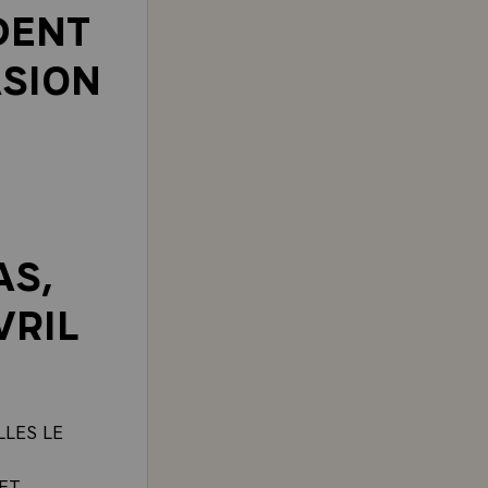
DENT
ASION
S,
VRIL
LLES LE
ET