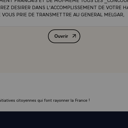
REZ DESIRER DANS L'ACCOMPLISSEMENT DE VOTRE H
JE VOUS PRIE DE TRANSMETTRE AU GENERAL MELGAR,
_ETAT DU HONDURAS, LES ASSURANCES DE MA TRES 
ION AUXQUELLES JE JOINS LES VOEUX TRES SINCERES
Ouvrir
R LE BONHEUR DU PEUPLE HONDURIENÕ¿\
ALLOCUTION DE M. LE PRESI
tiatives citoyennes qui font rayonner la France !