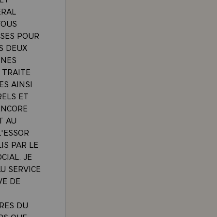
ERAL
VOUS
ISES POUR
S DEUX
NNES
 TRAITE
ES AINSI
ELS ET
ENCORE
T AU
L'ESSOR
IS PAR LE
IAL. JE
U SERVICE
VE DE
RES DU
RS QUE