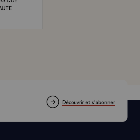
AUTE
HAUTE
 QUE JE
DENT DE LA REPUBLIQUE A L'OCCASION DE LA PRESE
Découvrir et s'abonner