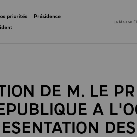
os priorités
Présidence
La Maison É
ident
ION DE M. LE P
EPUBLIQUE A L'
RESENTATION DES