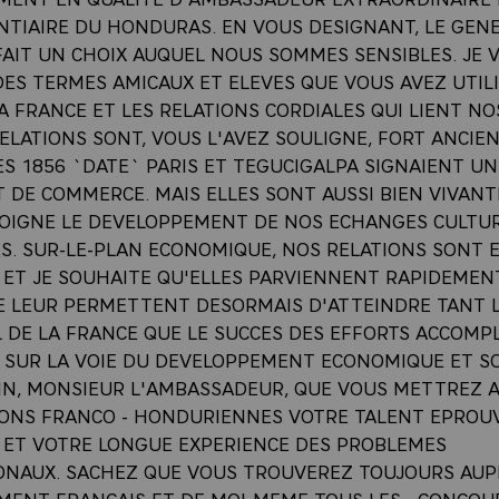
NTIAIRE DU HONDURAS. EN VOUS DESIGNANT, LE GEN
FAIT UN CHOIX AUQUEL NOUS SOMMES SENSIBLES. JE 
DES TERMES AMICAUX ET ELEVES QUE VOUS AVEZ UTIL
A FRANCE ET LES RELATIONS CORDIALES QUI LIENT NO
RELATIONS SONT, VOUS L'AVEZ SOULIGNE, FORT ANCIE
S 1856 `DATE` PARIS ET TEGUCIGALPA SIGNAIENT UN
T DE COMMERCE. MAIS ELLES SONT AUSSI BIEN VIVANT
OIGNE LE DEVELOPPEMENT DE NOS ECHANGES CULTUR
S. SUR-LE-PLAN ECONOMIQUE, NOS RELATIONS SONT 
 ET JE SOUHAITE QU'ELLES PARVIENNENT RAPIDEMEN
E LEUR PERMETTENT DESORMAIS D'ATTEINDRE TANT 
 DE LA FRANCE QUE LE SUCCES DES EFFORTS ACCOMPL
SUR LA VOIE DU DEVELOPPEMENT ECONOMIQUE ET SOC
AIN, MONSIEUR L'AMBASSADEUR, QUE VOUS METTREZ A
IONS FRANCO - HONDURIENNES VOTRE TALENT EPROU
 ET VOTRE LONGUE EXPERIENCE DES PROBLEMES
ONAUX. SACHEZ QUE VOUS TROUVEREZ TOUJOURS AUP
ENT FRANCAIS ET DE MOI-MEME TOUS LES _CONCOU