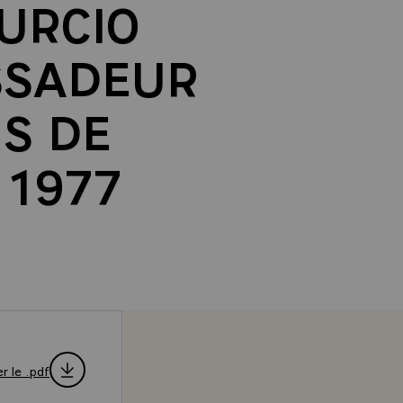
BURCIO
SSADEUR
S DE
 1977
r le .pdf