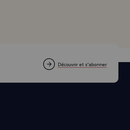
LA MEME
d'Estaing, Président de la République, à l'occasion du dî
EFOUR DES
'AFRIQUE
IEN. COMME
UENCES
EXTERIEUR,
ES
E L'ESTIME
Découvrir et s'abonner
 FRANCE
MANENTE DE
 ETE
E D'UN
FACILITEE
EFS DE
 AUX
DS ICI