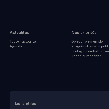
TEMOIGNAG
RENFORCE 
PLACANT D
SONT SANS
SUR, NOS L
Actualités
Nos priorités
Plan du site
MANIFESTE 
Toute l'actualité
Objectif plein emploi
MODERATIO
Agenda
Progrès et service publi
HEGEMONIE
Ecologie, combat du siè
DE RESOUDR
Action européenne
FONT DES 
`POLITIQU
PEUPLES S
MUTUELLE 
RESIDENT E
ET JE SAIS
DAVANTAGE 
QUI CONTR
Liens utiles
SACHEZ, A