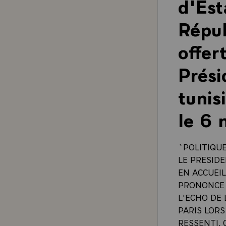
d'Est
Répub
offer
Prési
tunis
le 6
`POLITIQU
LE PRESID
EN ACCUEI
PRONONCE 
L'ECHO DE
PARIS LORS
RESSENTI, 