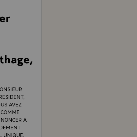
er
rthage,
MONSIEUR
RESIDENT,
OUS AVEZ
T COMME
ONONCER A
ONDEMENT
L UNIQUE,