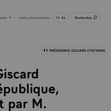
lysée
Lettre d'information
FR
Rechercher
PRÉSIDENCE GISCARD D'ESTAING
Giscard
épublique,
rt par M.