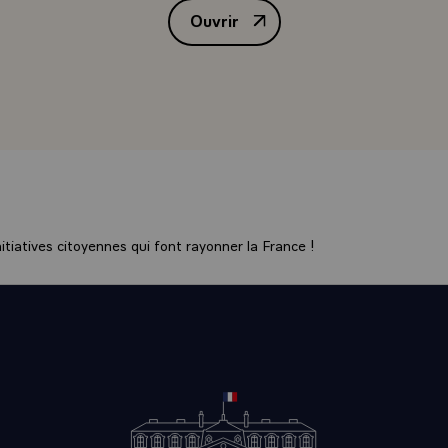
Ouvrir
T DU CARACTERE DE LEURS PEUPLES. NOS PAYS ONT 
Allocution de M. Valéry Giscard 
E PAYS DE CONTACT. LA TUNISIE EST SITUEE AU CARR
NEE ORIENTALE ET OCCIDENTALE, AU CARREFOUR DE L
UROPE, DU MONDE MUSULMAN ET DE L'UNIVERS CHRET
 PAYS DE TRADITION, DE TRANSITION ENTRE LES INFL
ES ET MEDITERRANEENNES, ELLE EST OUVERTE SUR L'
NTE ET TOLERANTE\
 EXTERIEURE ` RELATIONS FRANCO - TUNISIENNES` L
 DE L'HISTOIRE LEUR ONT PERMIS L'APPRENTISSAGE D
ITIE : IL Y A QUATRE SIECLES, LE PREMIER CONSUL DE
tiatives citoyennes qui font rayonner la France !
AIT A TUNIS ET Y ASSURAIT LA REPRESENTATION PER
. PENDANT LE SEUL XVIIIEME SIECLE, 12 TRAITES ONT
NTRE NOS GOUVERNEMENTS. PLUS RECEMMENT,
DANCE RETROUVEE PAR LE COURAGE ET LE PATRIOTISM
DUIT PAR VOS INITIATIVES, MONSIEUR LE PRESIDENT, 
ME VOUS L'AVEZ NOTE, PAR LA CLAIRVOYANCE DES CH
ENT FRANCAIS DE L'EPOQUE - JE PENSE A MON TOUR
S MENDES-FRANCE ET EDGAR FAURE, AUXQUELS JE REN