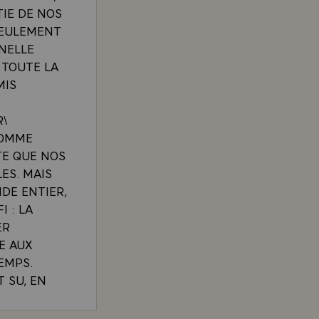
TIE DE NOS
SEULEMENT
NNELLE
 TOUTE LA
MIS
R\
COMME
TE QUE NOS
ES. MAIS
DE ENTIER,
 : LA
ER
E AUX
EMPS.
T SU, EN
S ET DE
L'HISTOIRE