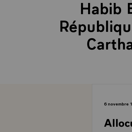
Habib B
République
Carth
6 novembre 
Alloc