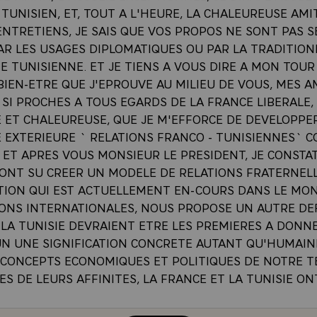
TUNISIEN, ET, TOUT A L'HEURE, LA CHALEUREUSE AMI
ENTRETIENS, JE SAIS QUE VOS PROPOS NE SONT PAS 
PAR LES USAGES DIPLOMATIQUES OU PAR LA TRADITIO
E TUNISIENNE. ET JE TIENS A VOUS DIRE A MON TOUR
 BIEN-ETRE QUE J'EPROUVE AU MILIEU DE VOUS, MES A
 SI PROCHES A TOUS EGARDS DE LA FRANCE LIBERALE,
 ET CHALEUREUSE, QUE JE M'EFFORCE DE DEVELOPPE
E EXTERIEURE ` RELATIONS FRANCO - TUNISIENNES` 
 ET APRES VOUS MONSIEUR LE PRESIDENT, JE CONSTA
 ONT SU CREER UN MODELE DE RELATIONS FRATERNELL
TION QUI EST ACTUELLEMENT EN-COURS DANS LE MON
ONS INTERNATIONALES, NOUS PROPOSE UN AUTRE DEFI
 LA TUNISIE DEVRAIENT ETRE LES PREMIERES A DONN
 UNE SIGNIFICATION CONCRETE AUTANT QU'HUMAIN
CONCEPTS ECONOMIQUES ET POLITIQUES DE NOTRE T
S DE LEURS AFFINITES, LA FRANCE ET LA TUNISIE ON
EER ENSEMBLE UN MODELE DE RELATIONS FRATERNELLE
N. CES AFFINITES SONT NEES DE LA GEOGRAPHIE, DE 