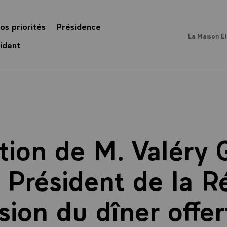
os priorités
Présidence
La Maison É
ident
tion de M. Valéry 
, Président de la R
sion du dîner offe