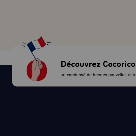
ET SURTOU
VOCATION D
MEDITERRA
ET DE L'E
LA FRANCE,
ATLANTIQU
ACCUEILLA
`POLITIQUE
Découvrez Cocorico
RENCONTRE
ET DE L'AM
un condensé de bonnes nouvelles et ini
S'INSTALL
NOTRE PAYS
CONCLUS E
L'INDEPEN
PEUPLE CON
AUSSI, COM
GOUVERNEM
PRESIDENT