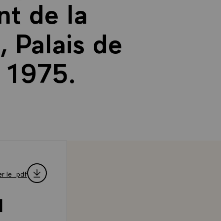
nt de la
, Palais de
 1975.
r le .pdf
d