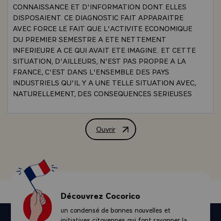
CONNAISSANCE ET D'INFORMATION DONT ELLES
DISPOSAIENT. CE DIAGNOSTIC FAIT APPARAITRE
AVEC FORCE LE FAIT QUE L'ACTIVITE ECONOMIQUE
DU PREMIER SEMESTRE A ETE NETTEMENT
INFERIEURE A CE QUI AVAIT ETE IMAGINE. ET CETTE
SITUATION, D'AILLEURS, N'EST PAS PROPRE A LA
FRANCE, C'EST DANS L'ENSEMBLE DES PAYS
INDUSTRIELS QU'IL Y A UNE TELLE SITUATION AVEC,
NATURELLEMENT, DES CONSEQUENCES SERIEUSES
SUR LE NIVEAU DE L'EMPLOI, C'EST-A-DIRE SUR LE
NOMBRE DE CHOMEURS TOTAUX OU PARTIELS.
D'AUTRE_PART, POUR LA RENTREE, ON APERCOIT
Ouvrir
INTERVIEW TELEVISEE DE M. VALER
CERTAINS SIGNES DE REPRISE DANS CERTAINS
SECTEURS, MAIS CES SIGNES DE REPRISE NE SONT
PAS SUFFISANTS POUR CHANGER LA _NATURE DE
CETTE SITUATION. IL FAUT DONC AGIR. DANS CE
DIAGNOSTIC, IL Y A DEUX ELEMENTS POSITIFS, QUI
SONT LE COMMERCE EXTERIEUR ET LES PRIX. LE
Découvrez Cocorico
COMMERCE EXTERIEUR, PUISQUE VOUS SAVEZ
un condensé de bonnes nouvelles et
QU'ON IMAGINAIT QUE LE RETABLISSEMENT DE
initiatives citoyennes qui font rayonner la