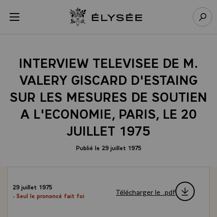
Panneau de gestion des cookies
menu
Retour à l’accueil Élysée
Rech
INTERVIEW TELEVISEE DE M.
VALERY GISCARD D'ESTAING
SUR LES MESURES DE SOUTIEN
A L'ECONOMIE, PARIS, LE 20
JUILLET 1975
Publié le 29 juillet 1975
29 juillet 1975
Télécharger le .pdf
- Seul le prononcé fait foi