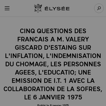
Panneau de gestion des cookies
menu
Retour à l’accueil Élysée
Rech
CINQ QUESTIONS DES
FRANCAIS A M. VALERY
GISCARD D'ESTAING SUR
L'INFLATION, L'INDEMNISATION
DU CHOMAGE, LES PERSONNES
AGEES, L'EDUCATIO; UNE
EMISSION DE I.T. 1 AVEC LA
COLLABORATION DE LA SOFRES,
LE 6 JANVIER 1975
Publié le 6 janvier 1975