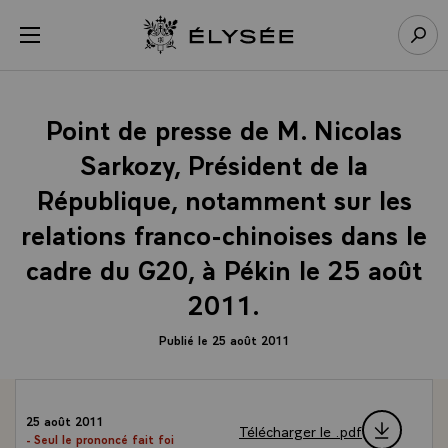
Panneau de gestion des cookies
menu
Retour à l’accueil Élysée
Rech
Point de presse de M. Nicolas
Sarkozy, Président de la
République, notamment sur les
relations franco-chinoises dans le
cadre du G20, à Pékin le 25 août
2011.
Publié le 25 août 2011
25 août 2011
Télécharger le .pdf
- Seul le prononcé fait foi