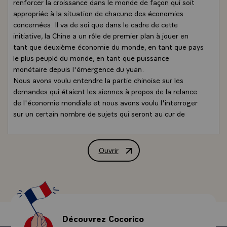
renforcer la croissance dans le monde de façon qui soit
appropriée à la situation de chacune des économies
concernées. Il va de soi que dans le cadre de cette
initiative, la Chine a un rôle de premier plan à jouer en
tant que deuxième économie du monde, en tant que pays
le plus peuplé du monde, en tant que puissance
monétaire depuis l'émergence du yuan.
Nous avons voulu entendre la partie chinoise sur les
demandes qui étaient les siennes à propos de la relance
de l'économie mondiale et nous avons voulu l'interroger
sur un certain nombre de sujets qui seront au cur de
l'actualité de ces prochaines semaines, de ces prochains
mois et peut-être même de ces prochaines années. Je
veux évoquer les têtes de chapitre de la poursuite de
Ouvrir
Point de presse de M. Nicolas Sarkozy,
l'effort chinois en faveur de l'augmentation de la
demande intérieure. Chacun connaît les chiffres. Dans le
PIB chinois la demande intérieure pèse pour 30%, dans le
PIB des pays de la zone euro la demande intérieure pèse
pour 60% et dans le PIB, si je me souviens bien, des
Etats-Unis, la demande intérieure pèse pour 70%. Nos
Découvrez Cocorico
amis chinois, de façon continue, notamment depuis le