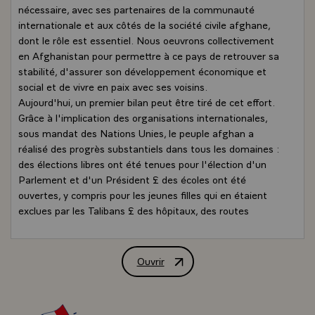
nécessaire, avec ses partenaires de la communauté
internationale et aux côtés de la société civile afghane,
dont le rôle est essentiel. Nous oeuvrons collectivement
en Afghanistan pour permettre à ce pays de retrouver sa
stabilité, d'assurer son développement économique et
social et de vivre en paix avec ses voisins.
Aujourd'hui, un premier bilan peut être tiré de cet effort.
Grâce à l'implication des organisations internationales,
sous mandat des Nations Unies, le peuple afghan a
réalisé des progrès substantiels dans tous les domaines :
des élections libres ont été tenues pour l'élection d'un
Parlement et d'un Président £ des écoles ont été
ouvertes, y compris pour les jeunes filles qui en étaient
exclues par les Talibans £ des hôpitaux, des routes
témoignent de la volonté de sortir le pays de trois
décennies de guerre et de connaître enfin le
développement qu'il mérite.
Ouvrir
Lettre de mission de M. Nicolas Sarkoz
La France y a pris toute sa place, que ce soit par l'action
de ses soldats aux côtés de ses alliés et des forces
afghanes ou par une contribution à la reconstruction du