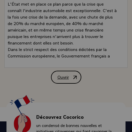
L'État met en place ce plan parce que la crise que
connaît l'industrie automobile est exceptionnelle. C'est à
la fois une crise de la demande, avec une chute de plus
de 20% du marché européen, de 40% du marché
américain, et en même temps une crise financière
puisque les entreprises n'arrivent plus à trouver le
financement dont elles ont besoin.
Dans le strict respect des conditions édictées par la
Commission européenne, le Gouvernement français a
donc décidé d'intervenir pour la filière et je remercie tout
particulièrement Luc CHATEL du travail qu'il a fait dans
le cadre des états généraux de l'automobile.
Ouvrir
Déclaration de M. Nicolas Sarkozy, Prési
Les constructeurs devront utiliser ces sommes pour
mener l'effort massif d'investissement qui les attend
pour mettre au point des véhicules peu émetteurs de
CO2. Pour améliorer le moteur à combustion, pour
développer les moteurs électriques rechargeables. Le
paquet climat adopté par l'Union européenne fixe des
Découvrez Cocorico
objectifs très ambitieux, il faudra les respecter et
un condensé de bonnes nouvelles et
d'autant plus les respecter que ces nouvelles: ouvrent un
initiatives citoyennes qui font rayonner la