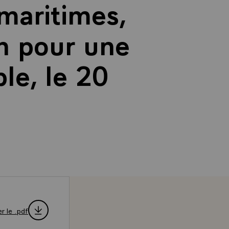
maritimes,
an pour une
le, le 20
r le .pdf