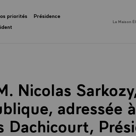
os priorités
Présidence
La Maison É
ident
M. Nicolas Sarkozy
blique, adressée à
 Dachicourt, Prés