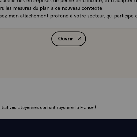
urs les mesures du plan à ce nouveau contexte.
sez mon attachement profond à votre secteur, qui participe d
s avec ses trois façades maritimes. Vous pouvez compter sur
n pour défendre les intérêts de ce secteur essentiel à l'éco
Ouvrir
Lettre de M. Nicolas Sarkozy, Pr
 de croire, Monsieur le Président, en l'assurance de mes sent
tiatives citoyennes qui font rayonner la France !