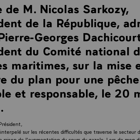
e de M. Nicolas Sarkozy,
dent de la République, ad
Pierre-Georges Dachicourt
dent du Comité national 
s maritimes, sur la mise 
e du plan pour une pêche
le et responsable, le 20 
.
Président,
nterpelé sur les récentes difficultés que traverse le secteur 
n raison de l'augmentation du cours du gazole. Lors de mon