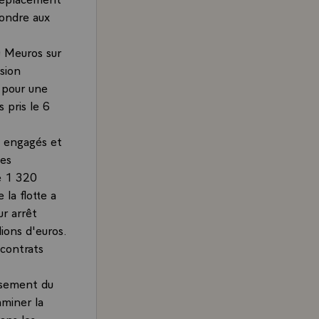
pondre aux
0 Meuros sur
sion
n pour une
 pris le 6
é engagés et
des
e 1 320
 la flotte a
r arrêt
ions d'euros.
 contrats
issement du
aminer la
dans les