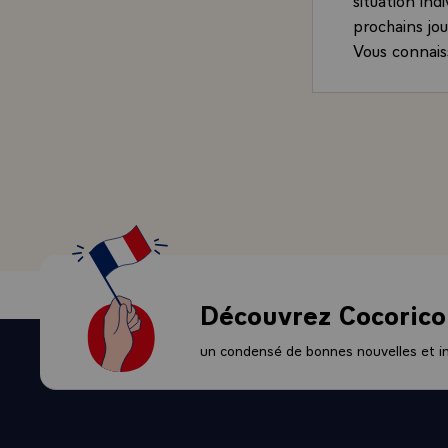
prochains jo
Vous connais
de notre pay
déterminatio
notre littoral.
Je vous prie
meilleurs.
Découvrez Cocorico
un condensé de bonnes nouvelles et ini