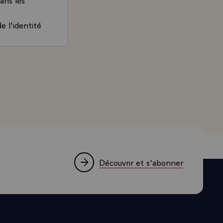
e l'identité
 ma
nomie de
ésident de la République, adressée à M. Pierre-Georges 
iments les
Découvrir et s'abonner