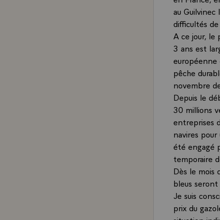
au Guilvinec
difficultés de
A ce jour, l
3 ans est la
européenne e
pêche durabl
novembre der
Depuis le dé
30 millions 
entreprises 
navires pour 
été engagé p
temporaire d
Dès le mois d
bleus seront
Je suis consc
prix du gazo
situation ind