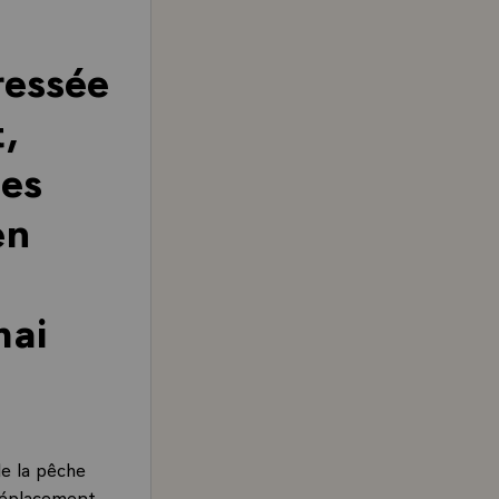
ressée
,
des
en
mai
de la pêche
 déplacement