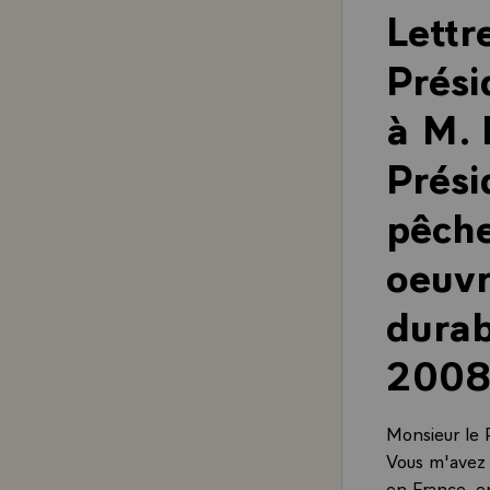
Lettr
Prési
à M. 
Prési
pêche
oeuvr
durab
2008
Monsieur le 
Vous m'avez i
en France, e