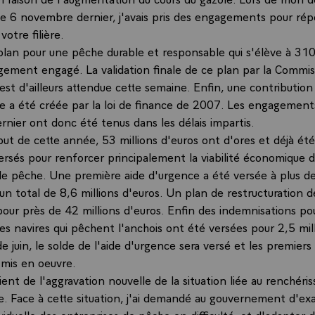
 le 6 novembre dernier, j'avais pris des engagements pour ré
 votre filière.
e plan pour une pêche durable et responsable qui s'élève à 31
rgement engagé. La validation finale de ce plan par la Commis
st d'ailleurs attendue cette semaine. Enfin, une contributio
e a été créée par la loi de finance de 2007. Les engagements
nier ont donc été tenus dans les délais impartis.
but de cette année, 53 millions d'euros ont d'ores et déjà ét
versés pour renforcer principalement la viabilité économique 
de pêche. Une première aide d'urgence a été versée à plus d
un total de 8,6 millions d'euros. Un plan de restructuration de
our près de 42 millions d'euros. Enfin des indemnisations pou
es navires qui pêchent l'anchois ont été versées pour 2,5 mill
e juin, le solde de l'aide d'urgence sera versé et les premiers
 mis en oeuvre.
ient de l'aggravation nouvelle de la situation liée au renchér
le. Face à cette situation, j'ai demandé au gouvernement d'ex
ividuelle des entreprises de pêche en difficulté, et d'adapter 