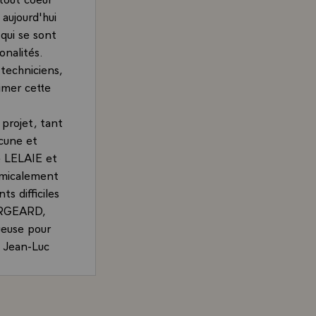
aujourd'hui
 qui se sont
onalités.
 techniciens,
rimer cette
projet, tant
acune et
e LELAIE et
 amicalement
ts difficiles
FORGEARD,
ueuse pour
st Jean-Luc
e l'aviation
eurs, c'est
, Président de la République, sur le premier vol d'essai 
 un grand