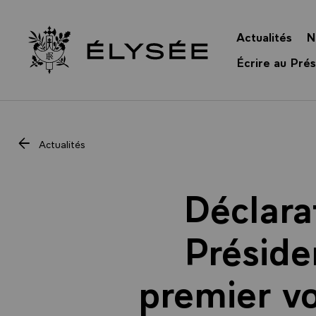
Panneau de gestion des cookies
Actualités
N
Retour à l’accueil Élysée
Écrire au Prés
Actualités
Déclara
Préside
premier vo