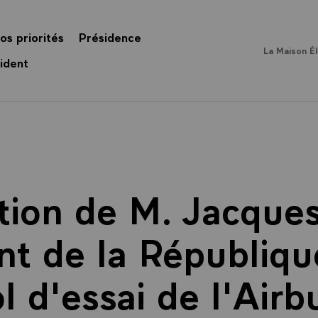
os priorités
Présidence
La Maison É
ident
tion de M. Jacques
nt de la République
l d'essai de l'Air