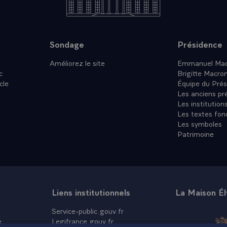
Sondage
Présidence
Améliorez le site
Emmanuel Mac
c
Brigitte Macro
cle
Équipe du Prés
Les anciens pr
Les institution
Les textes fon
Les symboles
Patrimoine
Liens institutionnels
La Maison É
Service-public.gouv.fr
e
Legifrance.gouv.fr