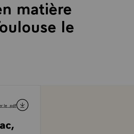
en matière
Toulouse le
r le .pdf
ac,