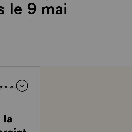
s le 9 mai
r le .pdf
 la
projet