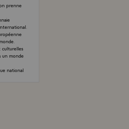
nion prenne
nnaie
nternational.
 européenne
e monde.
 culturelles
ns un monde
gue national
ennes, a
es
ésident de la République, sur la construction européenne
européens
ée de
ction
d aux jeunes,