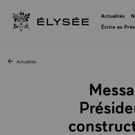
Panneau de gestion des cookies
Actualités
N
Retour à l’accueil Élysée
Écrire au Prés
Actualités
Messa
Préside
construc