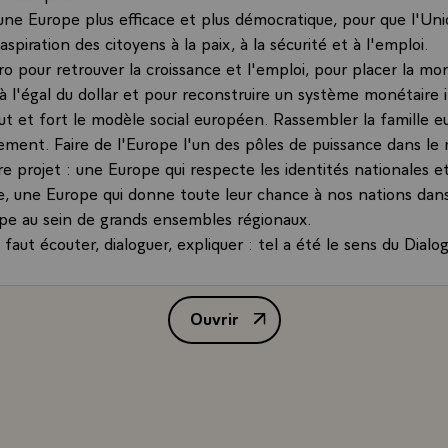
 une Europe plus efficace et plus démocratique, pour que l'U
spiration des citoyens à la paix, à la sécurité et à l'emploi.
uro pour retrouver la croissance et l'emploi, pour placer la mo
 l'égal du dollar et pour reconstruire un système monétaire i
aut et fort le modèle social européen. Rassembler la famille
ssement. Faire de l'Europe l'un des pôles de puissance dans l
re projet : une Europe qui respecte les identités nationales et
e, une Europe qui donne toute leur chance à nos nations da
upe au sein de grands ensembles régionaux.
il faut écouter, dialoguer, expliquer : tel a été le sens du Dialo
e que M. Michel Barnier, ministre délégué aux affaires europé
uccès dans les régions depuis octobre dernier, avec l'appui d
Ouvrir
 européens.
Message de M. Jacques Chirac, Pr
x qui se mobilisent au sein d'associations ou de mouvements 
e européenne, je souhaiterais rendre hommage en cette journ
diversité de vos opinions et de vos conceptions de la constru
st un enrichissement. Faites partager aux Français, et d'abor
ion !\