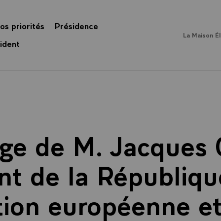
os priorités
Présidence
La Maison É
ident
ge de M. Jacques C
nt de la République
tion européenne et 