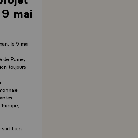
e 9 mai
an, le 9 mai
ité de Rome,
ion toujours
a
 monnaie
tantes
l'Europe,
 soit bien