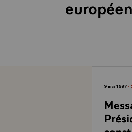
européen 
9 mai 1997
- 
Messa
Prési
const