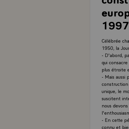
europ
1997
Célébrée ch
1950, la Jou
- D'abord, p
qui consacre
plus étroite
- Mais aussi 
construction
unique, le m
suscitent int
nous devons 
l'enthousias
- En cette pé
connu et bie