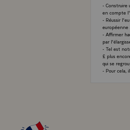
- Construire
en compte l'a
- Réussir l'e
européenne à
- Affirmer h
par l'élargi
- Tel est not
£ plus encor
qui se regro
- Pour cela, 
pour l'Europ
animé avec s
mouvements
- A tous ceu
pour la caus
l'Europe. La 
européenne e
votre convict