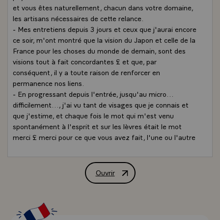
et vous êtes naturellement, chacun dans votre domaine,
les artisans nécessaires de cette relance.
- Mes entretiens depuis 3 jours et ceux que j'aurai encore
ce soir, m'ont montré que la vision du Japon et celle de la
France pour les choses du monde de demain, sont des
visions tout à fait concordantes £ et que, par
conséquent, il y a toute raison de renforcer en
permanence nos liens.
- En progressant depuis l'entrée, jusqu'au micro...
difficilement..., j'ai vu tant de visages que je connais et
que j'estime, et chaque fois le mot qui m'est venu
spontanément à l'esprit et sur les lèvres était le mot
merci £ merci pour ce que vous avez fait, l'une ou l'autre
pour renforcer nos relations.
- Je voudrais dire que ce que j'ai dit et exprimé en
arrivant jusqu'ici à chacune et à chacun de ceux que j'ai
Ouvrir
Allocution de M. Jacques Chirac, Prési
déjà salués, je voudrais le dire collectivement à vous
toutes et à vous tous :
- Un grand merci pour la France, un grand merci pour
moi-même, un grand merci pour ce que vous avez fait,