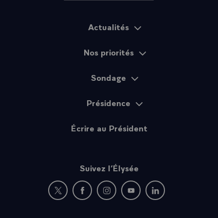
Actualités
Plan du site
Nos priorités
Sondage
Présidence
Écrire au Président
Suivez l’Élysée
Nouvelle fenêtre : rejoignez-nous sur Twitter
Nouvelle fenêtre : rejoignez-nous sur Fac
Nouvelle fenêtre : rejoignez-nous 
Nouvelle fenêtre : rejoigne
Nouvelle fenêtre : 