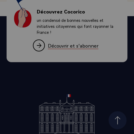
pour ce que vous faites, et encore plus pour ce que vous
ferez pour les relations entre nos deux pays... "Domo
Découvrez Cocorico
Arigato"\
un condensé de bonnes nouvelles et
initiatives citoyennes qui font rayonner la
France !
Découvrir et s'abonner
Haut d