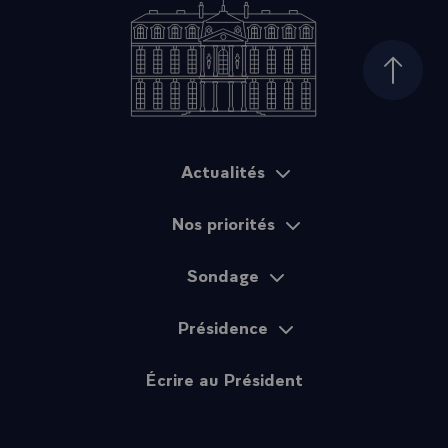
Haut d
Actualités
Plan du site
Nos priorités
Sondage
Présidence
Écrire au Président