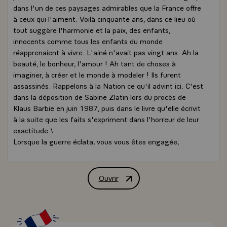
dans l'un de ces paysages admirables que la France offre
à ceux qui l'aiment. Voilà cinquante ans, dans ce lieu où
tout suggère l'harmonie et la paix, des enfants,
innocents comme tous les enfants du monde
réapprenaient à vivre. L'ainé n'avait pas vingt ans. Ah la
beauté, le bonheur, l'amour ! Ah tant de choses à
imaginer, à créer et le monde à modeler ! Ils furent
assassinés. Rappelons à la Nation ce qu'il advint ici. C'est
dans la déposition de Sabine Zlatin lors du procès de
Klaus Barbie en juin 1987, puis dans le livre qu'elle écrivit
à la suite que les faits s'expriment dans l'horreur de leur
exactitude.\
Lorsque la guerre éclata, vous vous êtes engagée,
Madame, comme infirmière militaire de la Croix Rouge.
Votre action vous a conduite dans les sinistres camps
d'internement français d'Agde et de Rivesaltes où
Ouvrir
Allocution de M. François Mitterrand, Pr
étaient entassés, dans des conditions iniques, des
familles de réfugiés. A force de ténacité, vous avez
arraché de ces camps des enfants juifs, filles et garçons
âgés de quatre à dix-sept ans. Certains de leurs parents