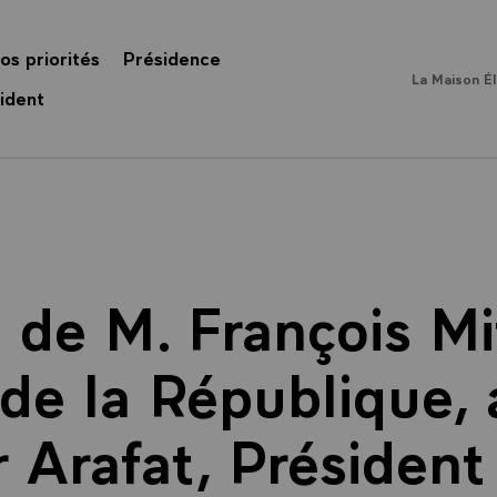
os priorités
Présidence
La Maison É
ident
de M. François Mi
 de la République, 
 Arafat, Président