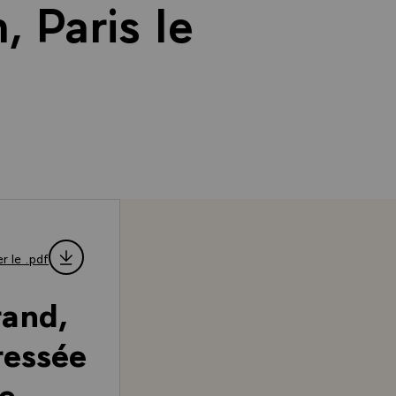
 Paris le
r le .pdf
rand,
ressée
de