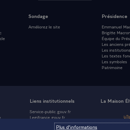
Sondage
Présidence
Améliorez le site
Emmanuel Mac
c
Brigitte Macro
cle
Équipe du Prés
Les anciens pr
Les institution
Les textes fon
Les symboles
Patrimoine
Liens institutionnels
La Maison É
Service-public.gouv.fr
e
Legifrance.gouv.fr
Info.gouv.fr
Plus d'informations
Data.gouv.fr