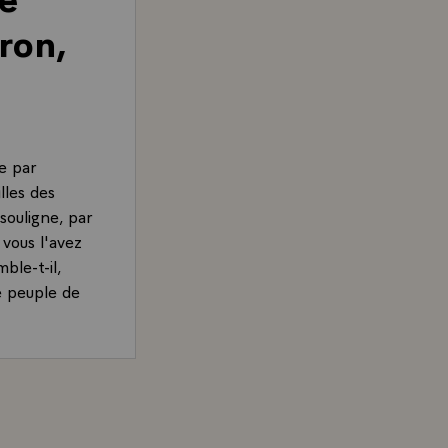
ron,
e par
lles des
souligne, par
 vous l'avez
ble-t-il,
e peuple de
d, Président de la République, adressée à M. Yasser Ara