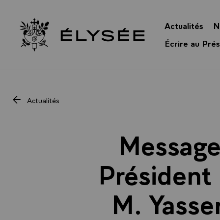
Panneau de gestion des cookies
Actualités
N
Retour à l’accueil Élysée
Écrire au Prés
Actualités
Message 
Président
M. Yasser