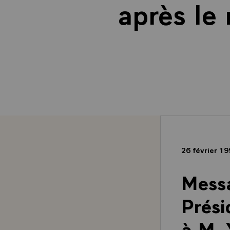
après le
26 février 1
Messa
Prési
à M. 