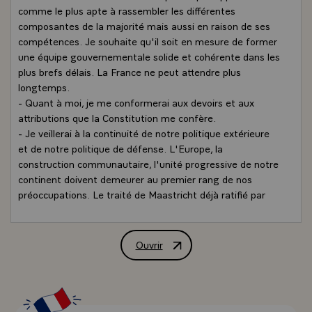
comme le plus apte à rassembler les différentes
composantes de la majorité mais aussi en raison de ses
compétences. Je souhaite qu'il soit en mesure de former
une équipe gouvernementale solide et cohérente dans les
plus brefs délais. La France ne peut attendre plus
longtemps.
- Quant à moi, je me conformerai aux devoirs et aux
attributions que la Constitution me confère.
- Je veillerai à la continuité de notre politique extérieure
et de notre politique de défense. L'Europe, la
construction communautaire, l'unité progressive de notre
continent doivent demeurer au premier rang de nos
préoccupations. Le traité de Maastricht déjà ratifié par
10 pays a été approuvé par le peuple. Il nous appartient
de le mettre en oeuvre sans esprit de retour.
- Dans l'immédiat, il faut préserver le système monétaire
Ouvrir
Allocution radiotélévisée de M. Françoi
européen. Cela ne dépend pas que de nous mais un franc
à parité maintenue avec le mark allemand en est une
condition. Sans système monétaire commun, il n'y a pas
d'Europe.