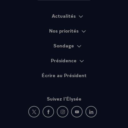
Actualités
Plan du site
Nos priorités
Sondage
Présidence
Écrire au Président
Suivez l’Élysée
Nouvelle fenêtre : rejoignez-nous sur Twitter
Nouvelle fenêtre : rejoignez-nous sur Fac
Nouvelle fenêtre : rejoignez-nous 
Nouvelle fenêtre : rejoigne
Nouvelle fenêtre : 