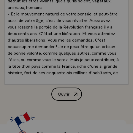
détruit les êtres vivants, quels qu'ils soient, végétaux,
animaux, humains.
- Et le mouvement naturel de votre pensée, et peut-être
aussi de votre âge, c'est de vous révolter. Aussi avez-
vous ressenti la portée de la Révolution française il y a
deux cents ans. C'était une libération. Et vous attendez
d'autres libérations. Vous me les demandez. C'est
beaucoup me demander ! Je ne peux être qu'un artisan
de bonne volonté, comme quelques autres, comme vous
l'êtes, ou comme vous le serez. Mais je peux contribuer, à
la tête d'un pays comme la France, riche d'une si grande
histoire, fort de ses cinquante-six millions d'habitants, de
sa situation importante comme vous le disiez privilégiée
en dépit de ses propres misères, privilégiée par rapport à
tant d'autres, puisque nous faisons partie des premiers
Ouvrir
Allocution de M. François Mitterrand, 
pays du monde, par leur force économique et industrielle
et par leur développement. Vous avez raison d'attendre
de la France. Si elle ne le fait pas, qui le fera ?
- Je transmettrai les documents que vous m'avez remis
aux différents chefs d'Etat ou de gouvernement que
j'aurai l'occasion de rencontrer dans quelques jours.