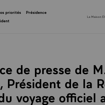
os priorités
Présidence
La Maison É
ident
ce de presse de M.
, Président de la 
 du voyage officiel 