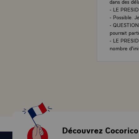
dans des déla
- LE PRESIDEN
- Possible. J
- QUESTION.-
pourrait part
- LE PRESIDE
nombre d'init
déterminant 
QUESTION.- M
plusieurs foi
la Révolution
française. Qu
vous plait ?
- LE PRESIDEN
l'événement 
des Etats-Uni
- QUESTION.-
Découvrez Cocorico
utilisé un to