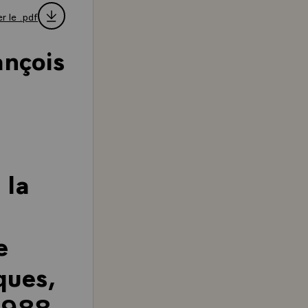
r le .pdf
ançois
 la
e
ques,
1988.