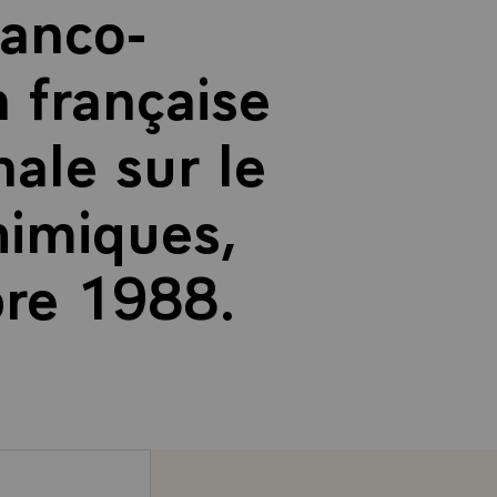
ranco-
n française
ale sur le
imiques,
bre 1988.