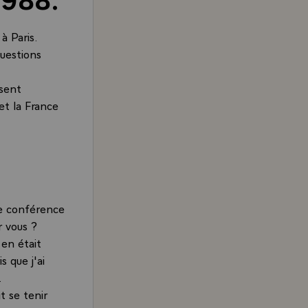
 Paris.
questions
sent
et la France
ne conférence
r vous ?
 en était
 que j'ai
.
t se tenir