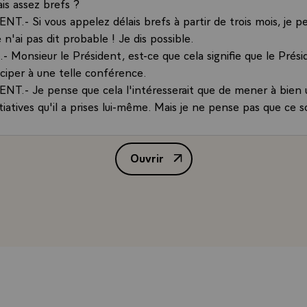
is assez brefs ?
T.- Si vous appelez délais brefs à partir de trois mois, je p
e n'ai pas dit probable ! Je dis possible.
 Monsieur le Président, est-ce que cela signifie que le Prés
iciper à une telle conférence.
NT.- Je pense que cela l'intéresserait que de mener à bien 
iatives qu'il a prises lui-même. Mais je ne pense pas que ce s
pour la fixation de cette date, pas même dans son esprit.\
onsieur le Président, le nom du marquis de La Fayette a ét
Ouvrir
s par les sénateurs américains dans la journée. A l'orée du Bi
Conférence de presse de M. Franç
 française, il apparaît qu'il a une cote formidable dans l'opini
el est votre avis sur ce cas historique, quel est votre avis pers
T.- Je pense qu'il faudrait faire un sondage.. Si l'on s'en t
dont il a été l'un des auteurs capitaux et qui a conduit à l'i
s d'Amérique, il le mérite bien.
 Monsieur le Président, ce matin dans votre discours à l'ON
n particulièrement dramatique pour parler des relations Nord-S