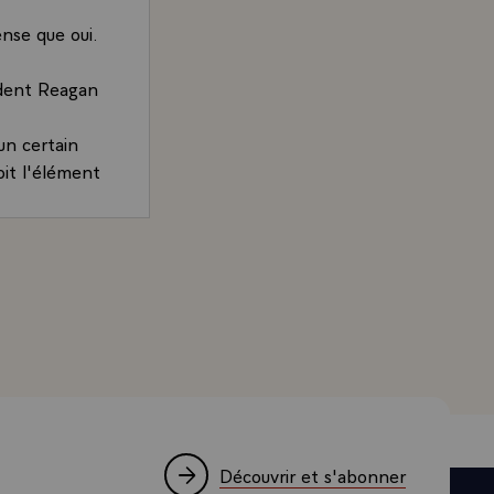
ense que oui.
ident Reagan
un certain
oit l'élément
é cité
centenaire de
ois Mitterrand, Président de la République, à l'issue du
on publique
onnel s'il
ient à
ndépendance
U, vous avez
ud. Si rien
Découvrir et s'abonner