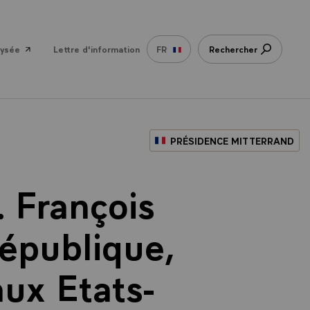
lysée
Lettre d'information
FR
Rechercher
PRÉSIDENCE MITTERRAND
 François
République,
aux Etats-