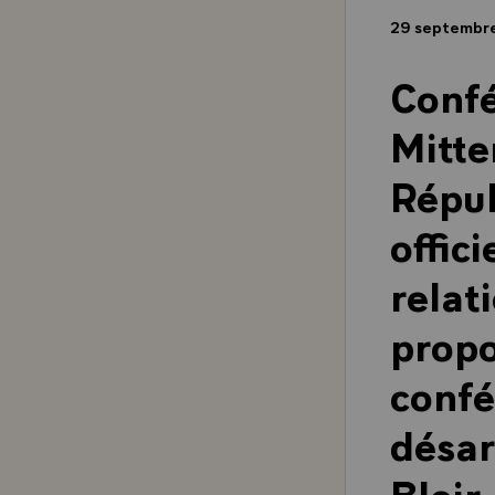
29 septembr
Confé
Mitte
Répub
offic
relat
propo
confé
désa
Blair