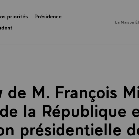
os priorités
Présidence
La Maison É
ident
w de M. François Mi
de la République 
ion présidentielle 