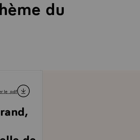
 thème du
r le .pdf
rrand,
elle de