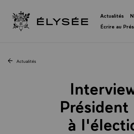
Panneau de gestion des cookies
Actualités
N
Retour à l’accueil Élysée
Écrire au Prés
Actualités
Intervie
Président 
à l'élect