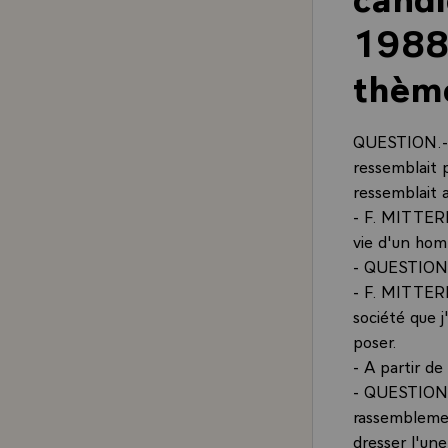
1988,
thèm
QUESTION.- U
ressemblait 
ressemblait a
- F. MITTERR
vie d'un homm
- QUESTION.
- F. MITTERR
société que j
poser.
- A partir de
- QUESTION.-
rassemblemen
dresser l'une