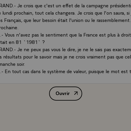
AND.- Je crois que c'est un effet de la campagne présidentie
 lundi prochain, tout cela changera. Je crois que l'on saura, si j
s Français, que leur besoin était l'union ou le rassemblement.
rochaine.
 Vous n'avez pas le sentiment que la France est plus à droit
'était en 81 `1981` ?
AND.- Je ne peux pas vous le dire, je ne le sais pas exactem
es résultats pour le savoir mais je ne crois vraiment pas que ce
anche soir.
 En tout cas dans le système de valeur, puisque le mot est 
, qui est décliné sociologiquement...
AND.- Non, vous continuez sur la même thèse, moi je contin
Ouvrir
s convaincu que les valeurs démocratiques, que le respect des
Interview de M. François Mitterr
ue la marche vers l'égalité continuent d'inspirer la majorité des
ous pensez que l'on peut ouvrir ce pays après le 8 mai, qu'il
 différente ?
RAND.- C'est ce qui m'intéresse. On a occupé beaucoup de 
passé, trop de temps, malgré mes efforts. Depuis la fin du pr