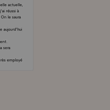
lle actuelle,
'ai réussi à
 On le saura
e aujourd'hui
ent.
la sera
très employé
ue sur la
 autres, que
and, Président de la République et candidat à l'élection 
 Français.\
 peut y avoir
temps à
emier tour de