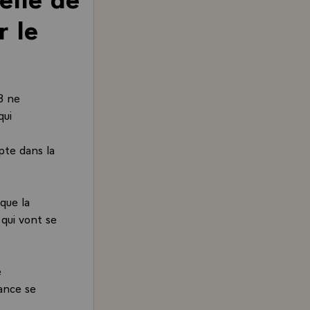
r le
8 ne
qui
pte dans la
que la
 qui vont se
e
ance se