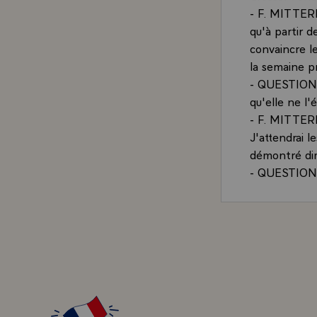
- F. MITTERR
qu'à partir de
convaincre le
la semaine p
- QUESTION.-
qu'elle ne l
- F. MITTERR
J'attendrai l
démontré dim
- QUESTION.-
en ce moment
- F. MITTERR
même. Je sui
la liberté, q
QUESTION.- V
une direction
- F. MITTER
débattre du 