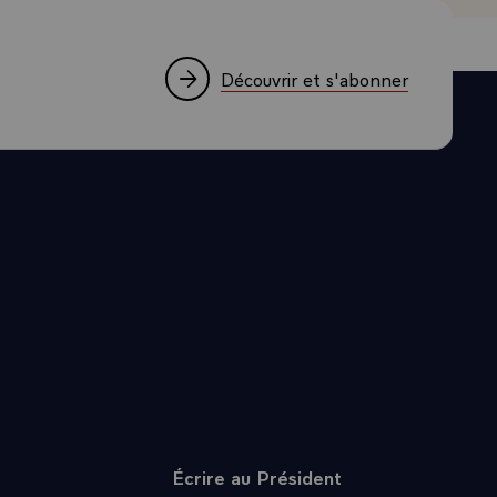
n le moment,
ouvre devant
chantier du
Découvrir et s'abonner
sible de
n des jeunes
es
usieurs fois,
ue tous les
ce
c cette
que cet enjeu
l l'est déjà
tes choses,
Écrire au Président
 le duel.