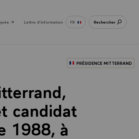
lysée
Lettre d'information
FR
Rechercher
PRÉSIDENCE MITTERRAND
tterrand,
et candidat
de 1988, à