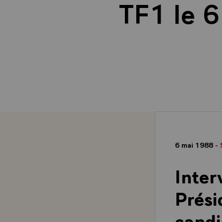
TF1 le 6
6 mai 1988
- 
Inter
Prési
candi