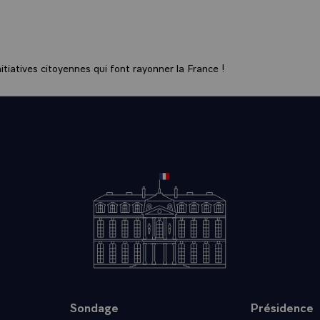
iétine un peu. Il faut absolument que les Français, c'est bie
ue l'on peut faite à partir du 9 mai. C'est maintenant, ça s'
'avenir. L'avenir, il est même le présent et pour moi le grand 
aurai l'orgueil d'entreprendre, la volonté aussi avec le plus pos
tiatives citoyennes qui font rayonner la France !
st le chantier de l'éducation, c'est le chantier de la formatio
oient mis en mesure avant la fin du siècle d'affronter toutes l
 si possible en les gagnant. Alors on en a besoin, je l'ai dit pl
ici. C'est la pensée centrale, c'est beaucoup plus important q
 se passent chaque jour.
 Un pays déchiré peut avoir du mal à affronter la concurren
les échéances de l'an 2000 ?
AND.- Pourquoi resterait-il déchiré ? Nous allons en finir ave
 48 heures.
s ont pris conscience de l'importance des enjeux, ils savent 
e formée aux métiers qu'elle fera, plaçant notre pays comme i
rang, mieux encore dans le monde, aux premiers rangs en tou
lus grande ambition, en tout cas c'est la mienne.\
Sondage
Présidence
acques Chirac a dit de vous qu'il vous considère moins depuis