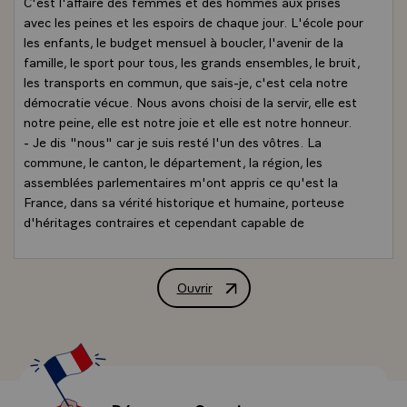
C'est l'affaire des femmes et des hommes aux prises
avec les peines et les espoirs de chaque jour. L'école pour
les enfants, le budget mensuel à boucler, l'avenir de la
famille, le sport pour tous, les grands ensembles, le bruit,
les transports en commun, que sais-je, c'est cela notre
démocratie vécue. Nous avons choisi de la servir, elle est
notre peine, elle est notre joie et elle est notre honneur.
- Je dis "nous" car je suis resté l'un des vôtres. La
commune, le canton, le département, la région, les
assemblées parlementaires m'ont appris ce qu'est la
France, dans sa vérité historique et humaine, porteuse
d'héritages contraires et cependant capable de
rassembler ses forces quand il le faut, pour les causes qui
sont les siennes et pour les causes universelles.\
Plus précisément la démocratie a pour objet de donner à
Ouvrir
Message de M. François Mitterrand, Pr
tous et à chacun la capacité de décider de tout. C'est
pour se rapprocher de cet idéal que beaucoup d'entre
vous ont voté les lois de décentralisation que j'ai moi-
même promulguées et auquelles Gaston Defferre a
consacré tant de travail.
- Vous voilà désormais dotés de pouvoirs et de moyens