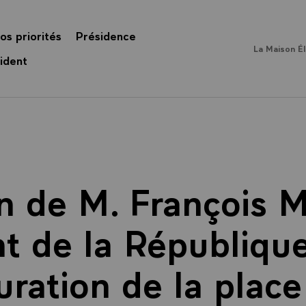
os priorités
Présidence
La Maison É
ident
n de M. François M
t de la République
uration de la plac