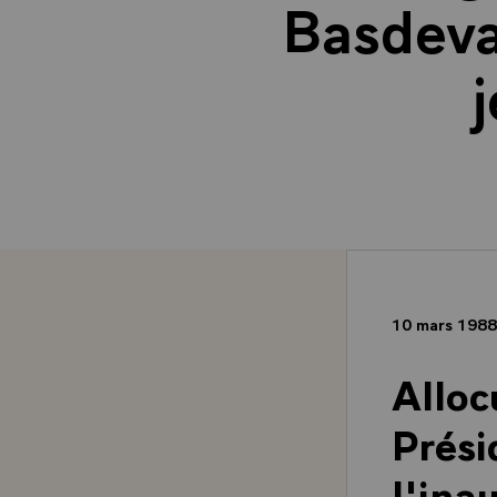
Basdeva
10 mars 198
Alloc
Prési
l'ina