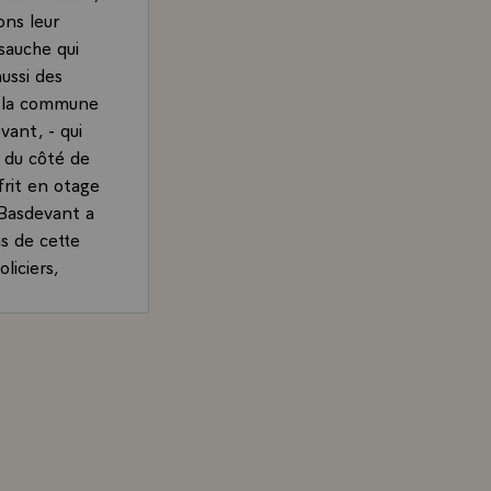
ons leur
sauche qui
ussi des
e la commune
vant, - qui
 du côté de
rit en otage
 Basdevant a
ns de cette
liciers,
 nous
.\
ence, sur
rand, Président de la République, lors de l'inauguration
ment venues
 ne compte
est ainsi que
chi aux
solitude d'une