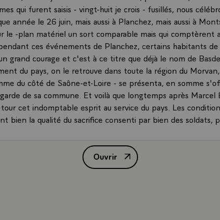
es qui furent saisis - vingt-huit je crois - fusillés, nous célébr
que année le 26 juin, mais aussi à Planchez, mais aussi à Mont
r le -plan matériel un sort comparable mais qui comptèrent a
 pendant ces événements de Planchez, certains habitants d
n grand courage et c'est à ce titre que déjà le nom de Basde
ment du pays, on le retrouve dans toute la région du Morvan,
mme du côté de Saône-et-Loire - se présenta, en somme s'off
egarde de sa commune. Et voilà que longtemps après Marcel
n tour cet indomptable esprit au service du pays. Les conditio
 bien la qualité du sacrifice consenti par bien des soldats, po
i partout où le terrorisme sévit, se dressent, interviennent,
en souvent de pires désastres mais parfois aussi sont frappés
Ouvrir
 donner lieu à une méditation sur le terrorisme, sur cette viol
Allocution de M. François Mitter
 obscure et meurtrière que nous livrent des forces générale
ur, pas toujours malheureusement, et pour qui la vie humaine
 répondent au fanatisme qui les pousse à agir de la sorte. Et c'
ant a été frappé. Des assassins, des terroristes, ont-ils réflé
ls laissaient derrière eux, à la peine profonde d'un père, à la 