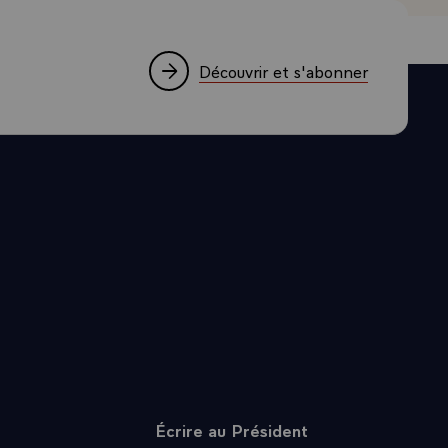
ins,
s autres, ont-
assassinats
Découvrir et s'abonner
e, un homme,
, façon de
asdevant a
 qualité
s ont perdu
onne qualité.
levés souvent
e forte -
le -prix de
tait un homme
 traduire à
ébrée à
Écrire au Président
 pour