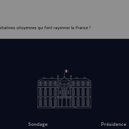
ngoisse des enfants meurtris dès leur adolescence. Des assass
au nom de je ne sais quel idéal, sont-ils détenteurs de la vie de
d'atteindre d'autres vies qui méritent pourtant le respect. Ces 
l'on frappe n'importe qui et plus encore en la circonstanc
tiatives citoyennes qui font rayonner la France !
vant qui avait fait choix lui-même de défendre l'ordre public
ndre son pays.
us dire, monsieur, madame et vous, les enfants, que Marcel B
i souvenir et qu'il était estimé comme un homme de devoir, de
le. Toujours aujourd'hui, ses collègues, ses chefs, savent qu'il
 un camarade ou un ami mais aussi un collègue de forte et de b
té que l'on retrouve si souvent dans le Morvan, ces hommes é
ans ce pays rude, mais en même temps de grands espaces et d
ères avec eux-mêmes, qui n'ont pas deux paroles et qui savent 
Et Marcel Basdevant qu'attendait ainsi le destin par traîtise é
 que ses chefs qui se trouvent ici veuillent bien transmettre et
nt pu venir ici, que la mémoire de Marcel Basdevant a été cél
Sondage
Présidence
-Morvan comme il se devait et qu'un hommage a été apporté