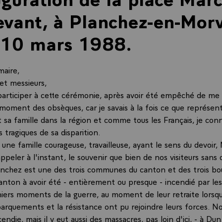
vant, à Planchez-en-Mor
 10 mars 1988.
maire,
t messieurs,
s participer à cette cérémonie, après avoir été empêché de me
moment des obsèques, car je savais à la fois ce que représen
sa famille dans la région et comme tous les Français, je conna
 tragiques de sa disparition.
une famille courageuse, travailleuse, ayant le sens du devoir,
appeler à l'instant, le souvenir que bien de nos visiteurs sans
anchez est une des trois communes du canton et des trois bo
canton à avoir été - entièrement ou presque - incendié par le
niers moments de la guerre, au moment de leur retraite lorsqu
arquements et la résistance ont pu rejoindre leurs forces. 
cendie, mais il y eut aussi des massacres, pas loin d'ici, - à Dun