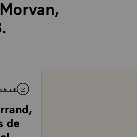
-Morvan,
.
r le .pdf
rrand,
s de
el