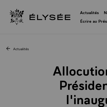
Panneau de gestion des cookies
Actualités
N
Retour à l’accueil Élysée
Écrire au Prés
Actualités
Allocutio
Présiden
l'inaug