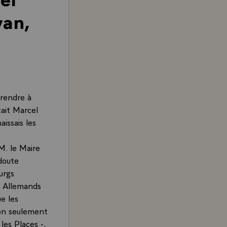
van,
 rendre à
tait Marcel
issais les
 M. le Maire
 doute
urgs
s Allemands
e les
Non seulement
 les Places -,