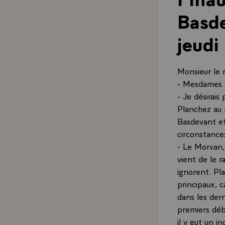
Basde
jeudi
Monsieur le 
- Mesdames e
- Je désirai
Planchez au 
Basdevant et 
circonstances
- Le Morvan, 
vient de le r
ignorent. Pl
principaux, 
dans les der
premiers déb
il y eut un in