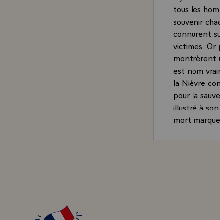
tous les homm
souvenir cha
connurent su
victimes. Or
montrèrent u
est nom vrai
la Nièvre co
pour la sauv
illustré à so
mort marquent
gendarmes qu
épargnent bi
Cela pourrait
cette guerre
de l'extérie
pas, tant ils
Marcel Basdev
douleurs qu'i