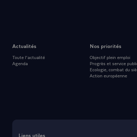
Actualités
Nos priorités
Plan du site
Toute l'actualité
Objectif plein emploi
Agenda
Progrès et service publi
Ecologie, combat du siè
Action européenne
Liens utiles