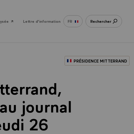
lysée
Lettre d'information
FR
Rechercher
PRÉSIDENCE MITTERRAND
tterrand,
au journal
eudi 26