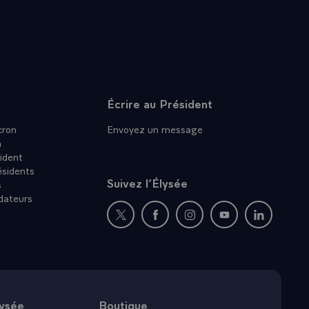
Écrire au Président
ron
Envoyez un message
n
ident
ésidents
Suivez l’Élysée
s
dateurs
Nouvelle fenêtre : rejoignez-nous sur Twit
Nouvelle fenêtre : rejoignez-nous
Nouvelle fenêtre : rejoig
Nouvelle fenêtre :
Nouvelle fe
lysée
Boutique