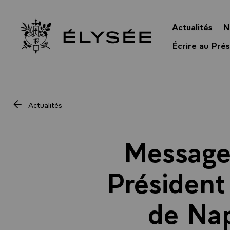
Panneau de gestion des cookies
Actualités
N
Retour à l’accueil Élysée
Écrire au Prés
Actualités
Message 
Président
de Nap