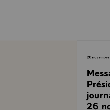
26 novembre
Messa
Prési
journ
26 n