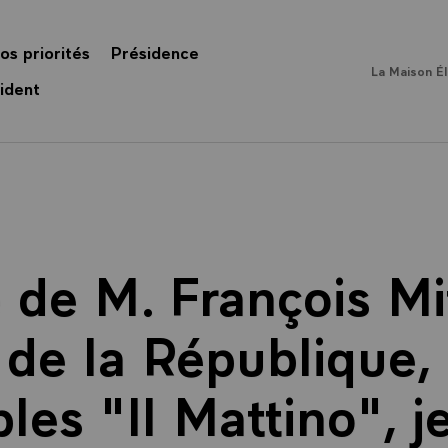
os priorités
Présidence
La Maison É
ident
de M. François Mi
 de la République, 
les "Il Mattino", j