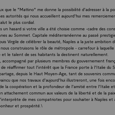
ux que le "Mattino" me donne la possibilité d'adresser à la p
es autorités qui nous accueillent aujourd'hui mes remerciemen
alut le plus cordial.
s un hasard si votre ville a été choisie comme -cadre des cons
ennes au Sommet. Capitale méditerranéenne au passé prestigi
uis Virgile de célébrer la beauté, Naples a la juste ambition 
nous construisons le rôle de métropole - carrefour à laquelle 
 et le talent de ses habitants la destinent naturellement.
ici, accompagné par plusieurs membres du gouvernement frança
de réaffirmer tout l'intérêt que la France porte à l'Italie du 
e partage, depuis le Haut Moyen-Age, tant de souvenirs comm
vaincu que nos travaux d'aujourd'hui illustreront, une fois enco
de la coopération et la profondeur de l'amitié entre l'Italie e
un attachement commun aux valeurs de la liberté et de la paix
 l'interprète de mes compatriotes pour souhaiter à Naples et 
bonheur et prospérité.\