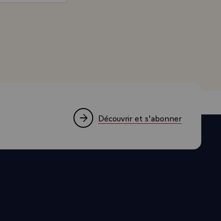
d, Président de la République, au journal de Naples "Il
Découvrir et s'abonner