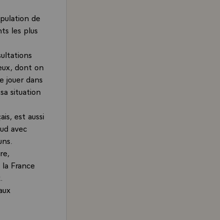
opulation de
ts les plus
ultations
eux, dont on
de jouer dans
sa situation
is, est aussi
Sud avec
uns.
re,
t la France
.
aux