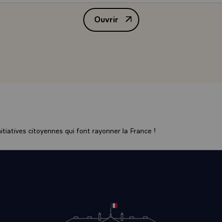
Ouvrir
Message de M. François Mitterran
tiatives citoyennes qui font rayonner la France !