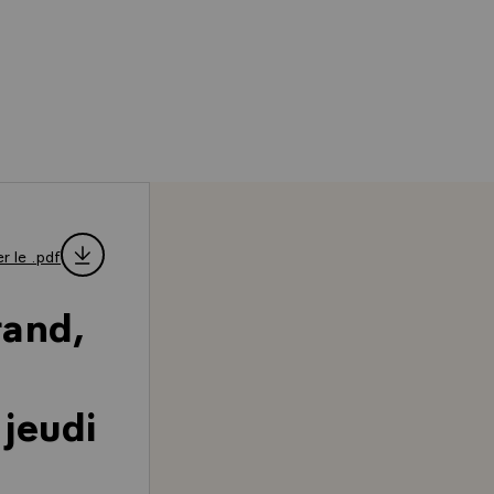
r le .pdf
rand,
 jeudi