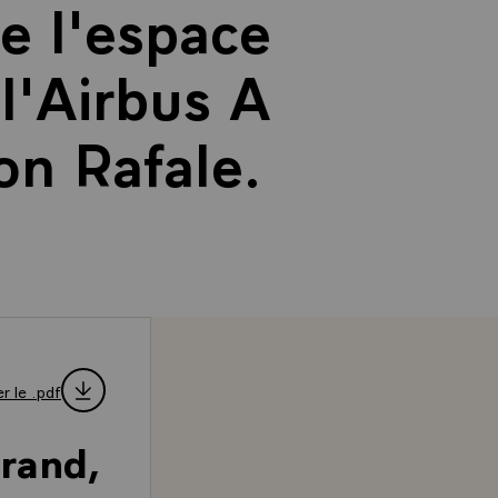
e l'espace
l'Airbus A
on Rafale.
r le .pdf
rrand,