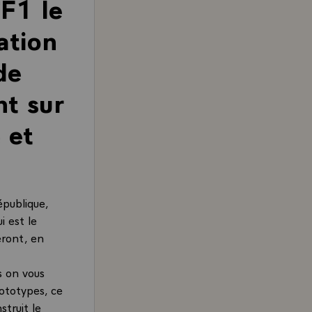
TF1 le
ation
de
t sur
 et
épublique,
i est le
eront, en
s on vous
rototypes, ce
struit le