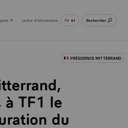
lysée
Lettre d'information
FR
Rechercher
PRÉSIDENCE MITTERRAND
tterrand,
 à TF1 le
guration du