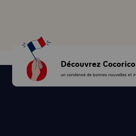
chaque fois o
celles d'avant
efforts franç
mesure de co
Je crois que
qu'un effort 
éminente.
- Alors, quan
Découvrez Cocorico
dans les pro
pour les très
un condensé de bonnes nouvelles et ini
- YVES MOURO
une véritabl
- LE PRSIDEN
énumérer que
et dans le do
YVES MOUROUS
maquette d'H
- LE PRESIDE