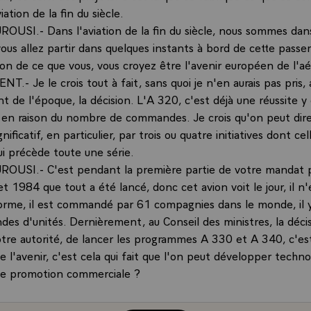
iation de la fin du siècle.
USI.- Dans l'aviation de la fin du siècle, nous sommes dans 
 vous allez partir dans quelques instants à bord de cette passer
ron de ce que vous, vous croyez être l'avenir européen de l'a
T.- Je le crois tout à fait, sans quoi je n'en aurais pas pris, 
 de l'époque, la décision. L'A 320, c'est déjà une réussite y
en raison du nombre de commandes. Je crois qu'on peut dir
nificatif, en particulier, par trois ou quatre initiatives dont cel
ui précède toute une série.
USI.- C'est pendant la première partie de votre mandat pr
 1984 que tout a été lancé, donc cet avion voit le jour, il n'
rme, il est commandé par 61 compagnies dans le monde, il y
s d'unités. Dernièrement, au Conseil des ministres, la décis
votre autorité, de lancer les programmes A 330 et A 340, c'es
de l'avenir, c'est cela qui fait que l'on peut développer tech
ne promotion commerciale ?
NT.- Oui, je veux dire surtout qu'à chacun sa part et sa tâche
nuité française, quel que soit le gouvernement, quelle que soit 