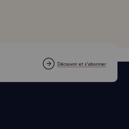
l y a eu
nd, Président de la République, à TF1 le 11 juin 1987, lo
s tous ces
jourd'hui en
l'emporter.
ême temps
ace
s l'avenir,
t l'A 340
Découvrir et s'abonner
 peut être
is en
e l'aviation
té de la
 cap ?
ever Ariane,