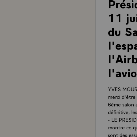
Prési
11 ju
du Sa
l'esp
l'Air
l'avi
YVES MOUROUS
merci d'être 
6ème salon a
définitive, l
- LE PRESIDE
montre ce qu
sont des essa