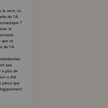
le vent, ici,
elle de l'A
éronautique ?
avec le
 compris
e que ce
le de l'A
ésidentiel,
est pas
 a plus de
ion a été
t parce que
nologiquement
. Et c'est
la majorité,