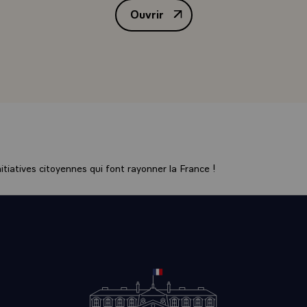
Ouvrir
n doit enregistrer des progrès, donc des décisions nouvelles. I
Interview de M. François Mitterra
 hier, celles d'hier, celles d'aujourd'hui et, j'aperçois à traver
ais et européens que l'Airbus, sous toutes ses gammes, est au
ncurrencer n'importe quel avion dans le monde et même de 
 c'est un grand témoignage de très haute technologie en m
collectif européen très significatif, la France occupant une pl
d vous me dites, est-ce que c'est cela l'avenir, c'est en tout ca
chaines décennies pour le moyen courrier, puis avec l'A 330 e
 longues distances.
tiatives citoyennes qui font rayonner la France !
USI.- C'est la meilleure démonstration possible de ce que
e coopération européenne à laquelle vous êtes attaché ?
T.- C'est un des plus beaux exemples avec Ariane. Je pourra
lques autres. Mais dans le domaine aérien, dans le domaine d
maine de l'espace, c'est tout à fait ce qu'il faut faire.\
I.- Alors, hier, au cours de cette édition, nous étions à cô
ermès, là, vous croyez qu'Hermès, effectivement, tiendra le
NT.- Naturellement, il faut d'abord, et on y travaille, parach