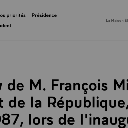
os priorités
Présidence
La Maison É
ident
w de M. François Mi
t de la République,
87, lors de l'inau