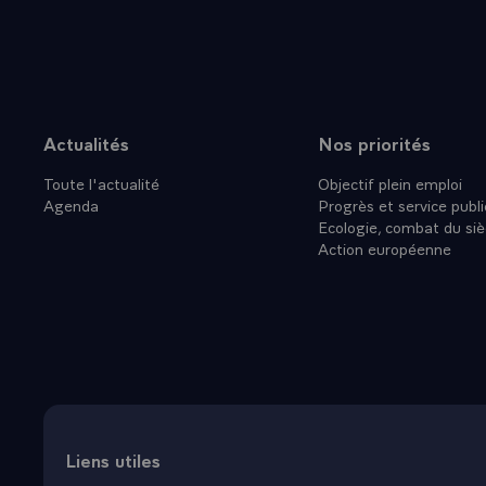
parvenir à un
encore. Vous 
croire que ce
c'est ce que 
lancera en pa
Actualités
Nos priorités
Plan du site
l'appeler, pui
Toute l'actualité
Objectif plein emploi
et vient, qui
Agenda
Progrès et service publi
de l'Europe e
Ecologie, combat du siè
essentiellem
Action européenne
présence dan
haute techno
- Alors cet a
établir la li
contenir qua
considérable.
- YVES MOURO
semble bien q
Liens utiles
juste milieu ?