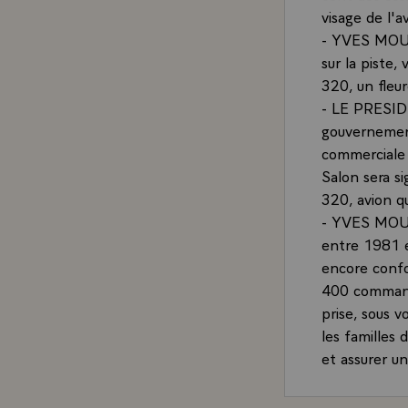
visage de l'av
- YVES MOURO
sur la piste,
320, un fleu
- LE PRESIDEN
gouvernement
commerciale 
Salon sera sig
320, avion q
- YVES MOURO
entre 1981 et
encore confo
400 commande
prise, sous 
les familles 
et assurer u
- LE PRESIDE
cela la conti