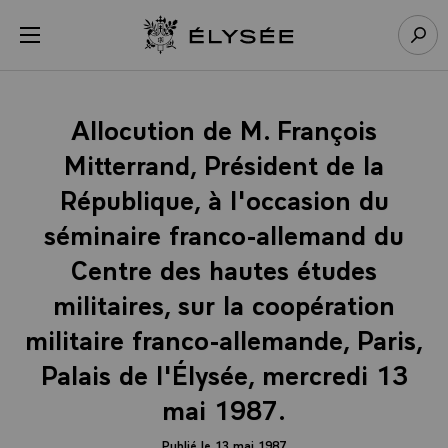
Panneau de gestion des cookies
menu
Retour à l’accueil Élysée
Rech
Allocution de M. François
Mitterrand, Président de la
République, à l'occasion du
séminaire franco-allemand du
Centre des hautes études
militaires, sur la coopération
militaire franco-allemande, Paris,
Palais de l'Élysée, mercredi 13
mai 1987.
Publié le 13 mai 1987