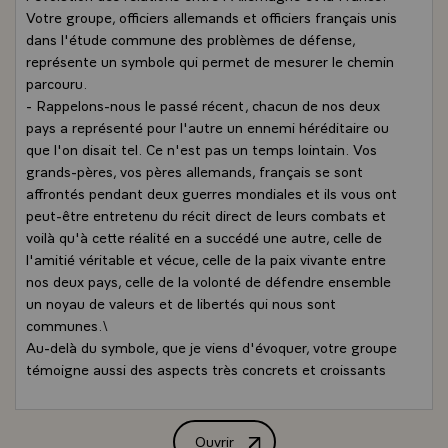
Votre groupe, officiers allemands et officiers français unis
dans l'étude commune des problèmes de défense,
représente un symbole qui permet de mesurer le chemin
parcouru.
- Rappelons-nous le passé récent, chacun de nos deux
pays a représenté pour l'autre un ennemi héréditaire ou
que l'on disait tel. Ce n'est pas un temps lointain. Vos
grands-pères, vos pères allemands, français se sont
affrontés pendant deux guerres mondiales et ils vous ont
peut-être entretenu du récit direct de leurs combats et
voilà qu'à cette réalité en a succédé une autre, celle de
l'amitié véritable et vécue, celle de la paix vivante entre
nos deux pays, celle de la volonté de défendre ensemble
un noyau de valeurs et de libertés qui nous sont
communes.\
Au-delà du symbole, que je viens d'évoquer, votre groupe
témoigne aussi des aspects très concrets et croissants
de notre coopération en matière de sécurité et de
défense.
- Cela date surtout du Traité de l'Elysée signé donc ici
Ouvrir