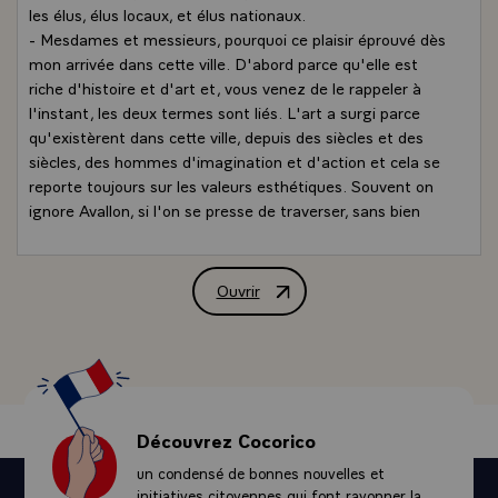
les élus, élus locaux, et élus nationaux.
- Mesdames et messieurs, pourquoi ce plaisir éprouvé dès
mon arrivée dans cette ville. D'abord parce qu'elle est
riche d'histoire et d'art et, vous venez de le rappeler à
l'instant, les deux termes sont liés. L'art a surgi parce
qu'existèrent dans cette ville, depuis des siècles et des
siècles, des hommes d'imagination et d'action et cela se
reporte toujours sur les valeurs esthétiques. Souvent on
ignore Avallon, si l'on se presse de traverser, sans bien
connaître les détours, la route nationale ou bien
l'autoroute. Il suffit d'aller là où l'on n'est pas attendu
pour découvrir, à tout moment, les richesses que vous
Ouvrir
Allocution de M. François Mitterrand, 
avez décrites.\
Avallon n'est pas simplement riche d'histoire et d'art.
Cette ville est laborieuse. Vous me disiez à l'instant
monsieur le maire, qu'Avallon se trouvait heureusement
l'une des cités de l'Yonne, peut-être la cité de l'Yonne, la
moins frappée par le chômage, 7 à 7,5 % quand même
Découvrez Cocorico
mais, lorsque l'on sait les chiffres nationaux, les
un condensé de bonnes nouvelles et
moyennes nationales, et même la moyenne de ce
initiatives citoyennes qui font rayonner la