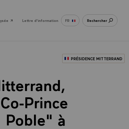
lysée
Lettre d'information
FR
Rechercher
PRÉSIDENCE MITTERRAND
itterrand,
 Co-Prince
l Poble" à