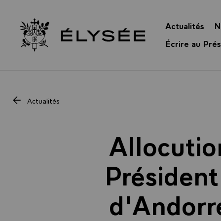
Panneau de gestion des cookies
Actualités
N
Retour à l’accueil Élysée
Écrire au Prés
Actualités
Allocutio
Président
d'Andorre