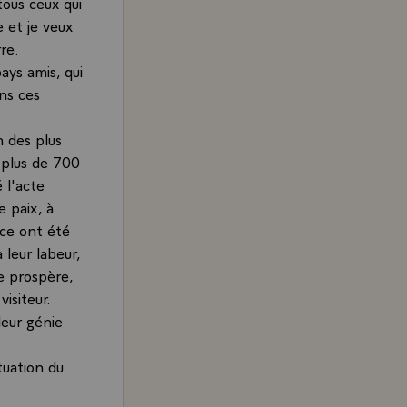
tous ceux qui
 et je veux
re.
ays amis, qui
ans ces
n des plus
à plus de 700
 l'acte
e paix, à
nce ont été
 leur labeur,
re prospère,
isiteur.
leur génie
tuation du