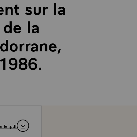
nt sur la
 de la
ndorrane,
 1986.
r le .pdf