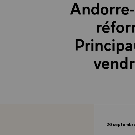
Andorre-
réfor
Principa
vendr
26 septembr