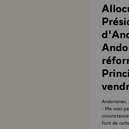
Alloc
Prési
d'And
Andor
réfor
Princ
vend
Andorranes, 
- Me voici pa
circonstance
font de cett