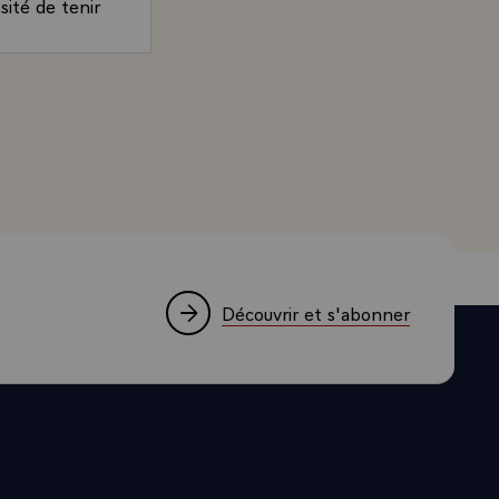
ité de tenir
 monde qui,
e l'image que
rand, Président de la République, Co-Prince d'Andorre, su
péenne aux
vec la France
ifié dans ses
ion future de
r chef les
énéral. De
e l'une des
respectée en
Découvrir et s'abonner
 ami et, dans
ngers, oui je
oix qui
règles de la
erté et
éen devrait