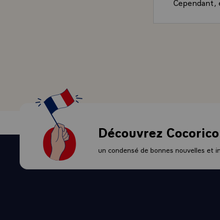
Cependant, e
compte dans l
de plus en p
- L'une des q
prendra l'éc
pays ibériqu
et l'Espagne
relations av
ses activités
représentant
même, je croi
Découvrez Cocorico
nations fond
Europe et da
un condensé de bonnes nouvelles et ini
ses lois, a 
crois que le 
permettra à 
Communauté, 
facilité de c