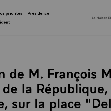
os priorités
Présidence
La Maison É
ident
n de M. François M
 de la République,
, sur la place "De