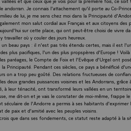
 vallées et que ceux que je vois pour la première fois, ce soit 
le andorran. Je connais l'attachement qu'il porte au Co-Prince
u milieu de lui, je me sens chez moi dans la Principauté d'Andor
galement mon salut cordial aux Français et aux citoyens des p
ujourd'hui sur cette place, qui ont peut-être choisi de vivre d
 y travailler où y couler des jours heureux.
 un beau pays : il n'est pas très étendu certes, mais il est l'u
 des plus pacifiques, l'un des plus propspères d'Europe ! Voil
 les paréages, le Compte de Foix et l'Evêque d'Urgel ont posé
la Principauté. Pendant ces siècles, ce pays a bénéficié d'un
leurs on a trop peu goûté. Des relations fructueuses de confia
es deux grandes puissances voisines et les Andorrans, grâce à
é, à leur ténacité, ont transformé leurs vallées en un territoi
sse, me dit-on et je vais le constater de moi-même, frappe le v
tut séculaire de l'Andorre a permis à ses habitants d'exprimer 
t de paix et d'amitié avec les peuples voisins.
 crois que dans ses fondements, ce statut reste adapté à la si