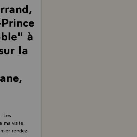
rrand,
-Prince
oble" à
sur la
rane,
e. Les
 ma visite,
emier rendez-