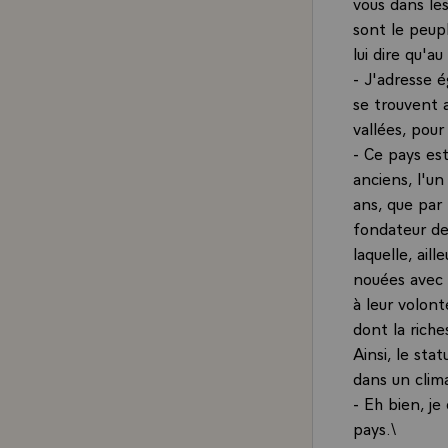
vous dans les
sont le peup
lui dire qu'a
- J'adresse é
se trouvent a
vallées, pour
- Ce pays est
anciens, l'un
ans, que par
fondateur de 
laquelle, ail
nouées avec l
à leur volont
dont la riche
Ainsi, le sta
dans un clima
- Eh bien, je
pays.\