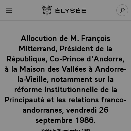
Panneau de gestion des cookies
menu
Retour à l’accueil Élysée
Rech
Allocution de M. François
Mitterrand, Président de la
République, Co-Prince d'Andorre,
à la Maison des Vallées à Andorre-
la-Vieille, notamment sur la
réforme institutionnelle de la
Principauté et les relations franco-
andorranes, vendredi 26
septembre 1986.
Publié le 26 septembre 1986