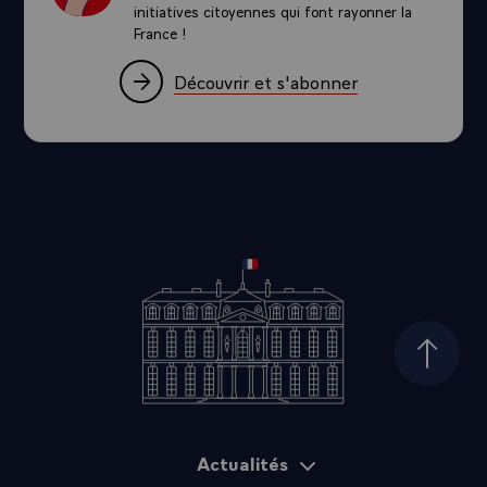
initiatives citoyennes qui font rayonner la
France !
Découvrir et s'abonner
Haut d
Actualités
Plan du site