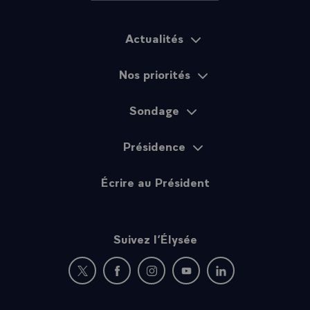
Actualités
Plan du site
Nos priorités
Sondage
Présidence
Écrire au Président
Suivez l’Élysée
Nouvelle fenêtre : rejoignez-nous sur Twitter
Nouvelle fenêtre : rejoignez-nous sur Fac
Nouvelle fenêtre : rejoignez-nous 
Nouvelle fenêtre : rejoigne
Nouvelle fenêtre : 