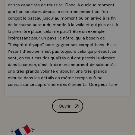
et ses capacités de réussite. Donc, à quelque moment
que l'on se place, depuis le commencement où l'on
conçoit le bateau jusqu'au moment où on arrive à la fin
de la course autour du monde à la voile et qui plus est, à
la première place, cela me paraît être un exemple
intéressant pour un pays, le nôtre, qui a besoin de
"l'esprit d'équipe" pour gagner ses compétitions. Et, si
l'esprit d'équipe n'est pas toujours celui qui prévaut, ce
sont, en tout cas des qualités qui ont permis la victoire
dans la course, c'est-à-dire un sentiment de solidarité,
une très grande volonté d'aboutir, une très grande
minutie dans les détails en même temps qu'une
connaissance approfondie des éléments. Que peut faire
l'homme devant des éléments dont il n'est pas maître ?
Et qu'il doit cependant dominer ? Et puis il y a les autres.
J'imagine que vos concurrents n'étaient pas nés de la
Ouvrir
Allocution de M. François Mitterrand, P
dernière pluie, pour employer une expression commune,
c'étaient sans doute de très bons navigateurs, ils étaient
eux aussi très bien soutenus, encouragés. Donc, vous
avez vraiment gagné, et ce gain nous a fait plaisir à nous